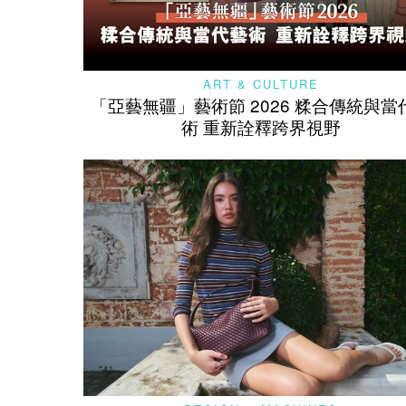
ART & CULTURE
「亞藝無疆」藝術節 2026 糅合傳統與當
術 重新詮釋跨界視野