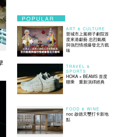
POPULAR
ART & CULTURE
晉城市上黨梆子劇院首
度來港獻藝 忠烈氣概
與強烈情感爆發北方戲
味
擊
TRAVEL &
SPORTS
HOKA × BEAMS 首度
聯乘 重新演繹經典
FOOD & WINE
noc 啟德天璽打卡新地
點