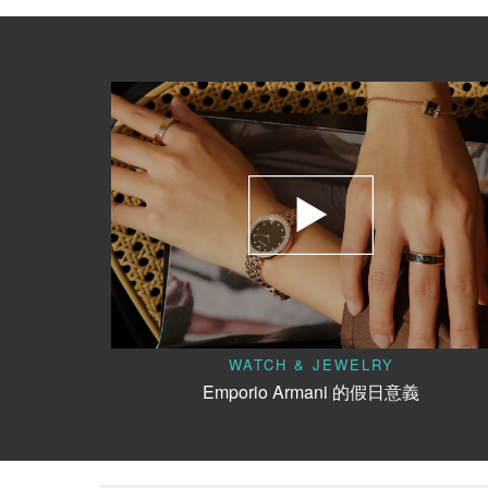
WATCH & JEWELRY
Emporio Armani 的假日意義