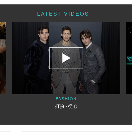
LATEST VIDEOS
FASHION
打扮 ‧ 從心