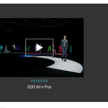
FASHION
回到 80’s Pop