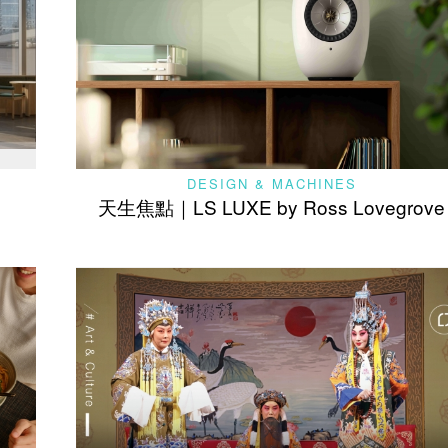
DESIGN & MACHINES
天生焦點｜LS LUXE by Ross Lovegrove