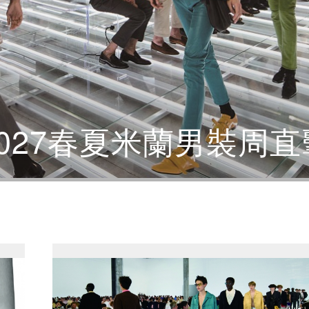
2027春夏米蘭男裝周直