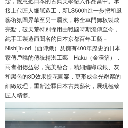
念，銳意把日本的古典美學融入作品當中。承
接上代匠人細膩造工，新LS500h進一步把和風
藝術氛圍昇華至另一層次，將全車門飾板製成
亮點，破天荒特別採用由戰國時期流傳至今，
純手工製造而聞名的日本京都百年工藝－
Nishijin-ori（西陣織）及擁有400年歷史的日本
家傳戶曉的傳統精湛工藝－Haku（金澤箔），
兩者相德益彰，完美融合，精細編織成銀、灰
和黑色的3D效果提花圖案，更形成金光粼粼的
細緻紋理，重新詮釋日本古典藝術，展現極致
匠人精髓。