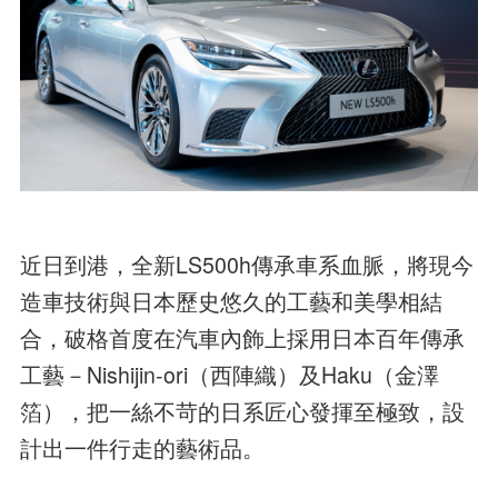
近日到港，全新LS500h傳承車系血脈，將現今
造車技術與日本歷史悠久的工藝和美學相結
合，破格首度在汽車內飾上採用日本百年傳承
工藝－Nishijin-ori（西陣織）及Haku（金澤
箔），把一絲不苛的日系匠心發揮至極致，設
計出一件行走的藝術品。