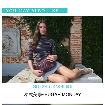
YOU MAY ALSO LIKE
DESIGN & MACHINES
泰式美學~SUGAR MONDAY