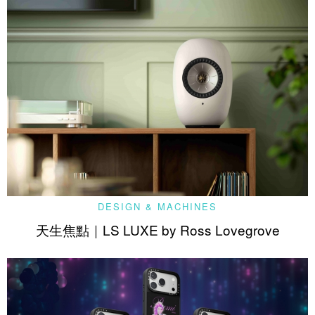
DESIGN & MACHINES
天生焦點｜LS LUXE by Ross Lovegrove