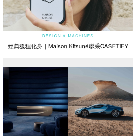
DESIGN & MACHINES
經典狐狸化身｜Maison Kitsuné聯乘CASETiFY