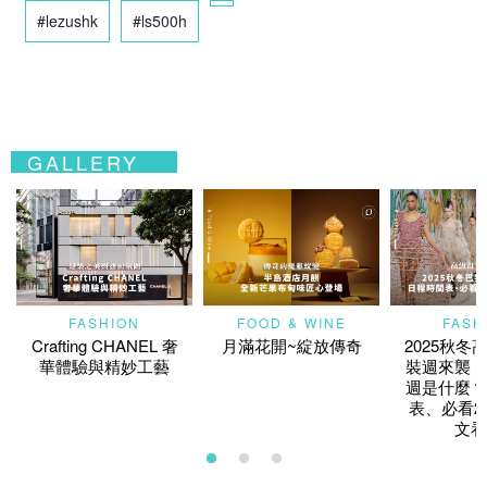
#lezushk
#ls500h
GALLERY
FASHION
FOOD & WINE
FASH
Crafting CHANEL 奢
月滿花開~綻放傳奇
2025秋冬
華體驗與精妙工藝
裝週來襲！
週是什麼？
表、必看2
文看