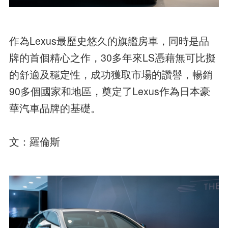
作為Lexus最歷史悠久的旗艦房車，同時是品
牌的首個精心之作，30多年來LS憑藉無可比擬
的舒適及穩定性，成功獲取市場的讚譽，暢銷
90多個國家和地區，奠定了Lexus作為日本豪
華汽車品牌的基礎。
文：羅倫斯