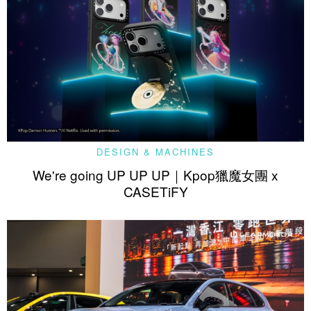
DESIGN & MACHINES
We're going UP UP UP｜Kpop獵魔女團 x
CASETiFY