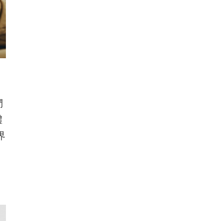
們
體
界
、