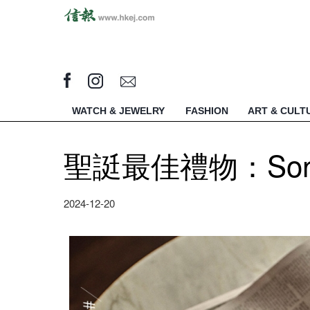
WATCH & JEWELRY
FASHION
ART & CULT
聖誔最佳禮物：Sono
2024-12-20