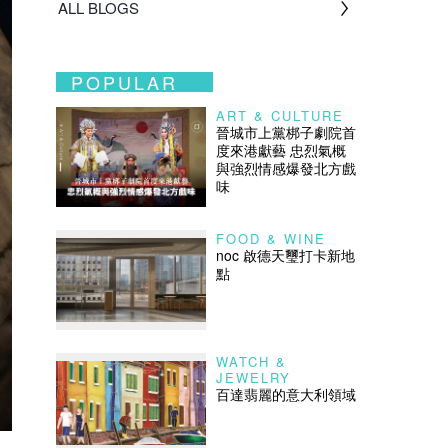
ALL BLOGS
POPULAR
ART & CULTURE
晉城市上黨梆子劇院首
度來港獻藝 忠烈氣概
與強烈情感爆發北方戲
味
FOOD & WINE
noc 啟德天璽打卡新地
點
WATCH &
JEWELRY
百達翡麗的意大利領域