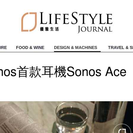
URE
FOOD & WINE
DESIGN & MACHINES
TRAVEL & 
s首款耳機Sonos Ace