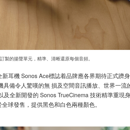
特別設計訂製的揚聲單元，精準、清晰還原每個音頻。
新耳機 Sonos Ace標誌着品牌應各界期待正式躋身
機具備令人驚嘆的無 損及空間音訊播放、世界一流
新開發的 Sonos TrueCinema 技術精準重現
e已於全球發售，提供黑色和白色兩種顏色。