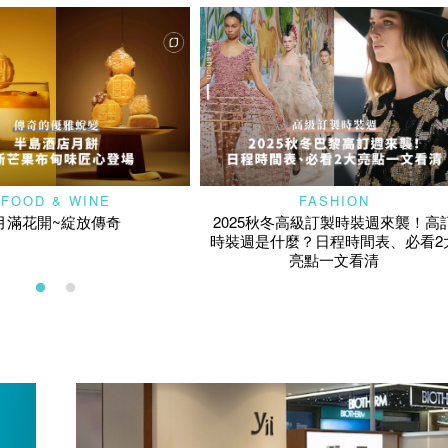
FOOD & WINE
FASHION
月滿花開~綻放傳奇
2025秋冬高級訂製時裝週來襲！高
時裝週是什麼？日程時間表、必看2
亮點一文看清