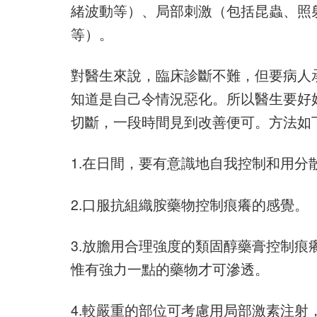
緒波動等）、局部刺激（包括昆蟲、照
等）。
對醫生來說，臨床診斷不難，但要病人
知道是自己令情況惡化。所以醫生要好
切斷，一段時間見到改善便可。方法如
1.在日間，要有意識地自我控制和用分
2.口服抗組織胺藥物控制痕癢的感覺。
3.放膽用合理強度的類固醇藥膏控制
惟有強力一點的藥物才可滲透。
4.較嚴重的部位可考慮用局部激素注射