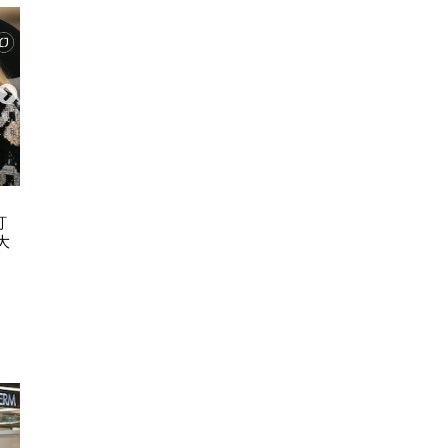
ART & CULTURE
FASH
訂
古埃及文明大展11.20登陸故宮博物
永遠度假 2026 C
大
館 7大必睇文物！圖坦卡門巨像/貓
REP
木乃伊/阿努比斯坐像