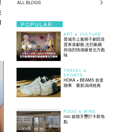
癢
ALL BLOGS
表
肉
POPULAR
。
ART & CULTURE
晉城市上黨梆子劇院首
度來港獻藝 忠烈氣概
與強烈情感爆發北方戲
味
TRAVEL &
SPORTS
HOKA × BEAMS 首度
聯乘 重新演繹經典
FOOD & WINE
noc 啟德天璽打卡新地
點