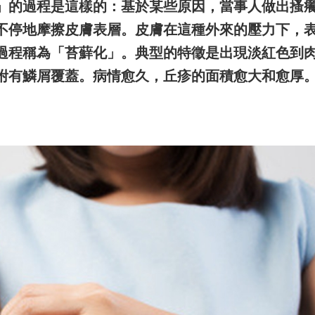
」的過程是這樣的：基於某些原因，當事人做出搔
不停地摩擦皮膚表層。皮膚在這種外來的壓力下，
過程稱為「苔蘚化」。典型的特徵是出現淡紅色到
附有鱗屑覆蓋。病情愈久，丘疹的面積愈大和愈厚