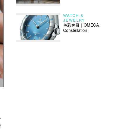
WATCH &
JEWELRY
色彩奪目｜OMEGA
Constellation
及
情