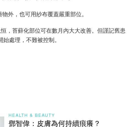
藥物外，也可用紗布覆蓋嚴重部位。
以恒，苔蘚化部位可在數月內大大改善。但謹記舊患
開始處理，不難被控制。
HEALTH & BEAUTY
鄧智偉：皮膚為何持續痕癢？