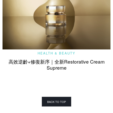
HEALTH & BEAUTY
高效逆齡+修復新序｜全新Restorative Cream
Supreme
BACK TO TOP