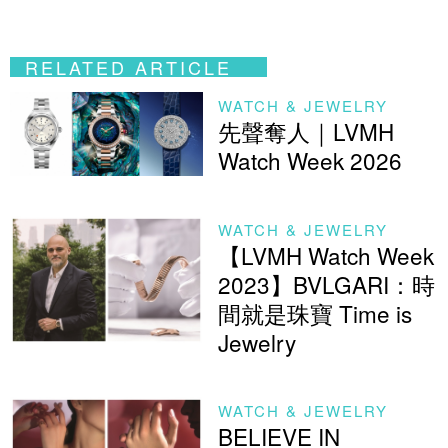
RELATED ARTICLE
WATCH & JEWELRY
先聲奪人｜LVMH
Watch Week 2026
WATCH & JEWELRY
【LVMH Watch Week
2023】BVLGARI：時
間就是珠寶 Time is
Jewelry
WATCH & JEWELRY
BELIEVE IN