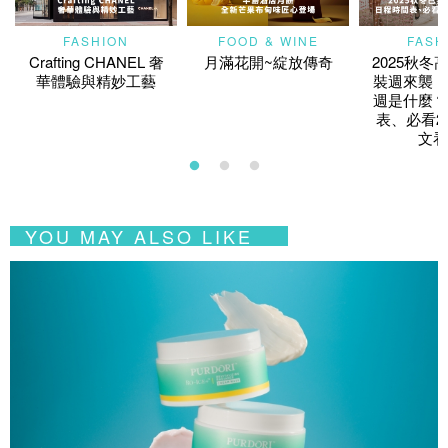
FASHION
FOOD & WINE
FASH
Crafting CHANEL 奢
月滿花開~綻放傳奇
2025秋冬
華體驗與精妙工藝
裝週來襲！
週是什麼？
表、必看2
文看
YOU MAY ALSO LIKE