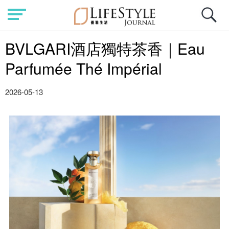
BVLGARI酒店獨特茶香｜Eau
Parfumée Thé Impérial
2026-05-13