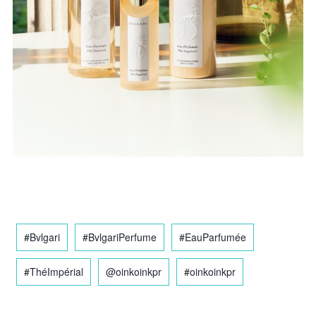
#Bvlgari
#BvlgariPerfume
#EauParfumée
#ThéImpérial
@oinkoinkpr
#oinkoinkpr