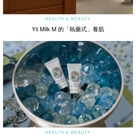
HEALTH & BEAUTY
Yii Milk M 的「執藥式」養肌
HEALTH & BEAUTY