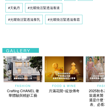
#天氣丹
#光耀煥活緊透滋養液
#光耀煥活緊透滋養乳
#光耀煥活緊透滋養霜
GALLERY
FASHION
FOOD & WINE
FASH
Crafting CHANEL 奢
月滿花開~綻放傳奇
2025秋冬
華體驗與精妙工藝
裝週來襲！
週是什麼？
表、必看2