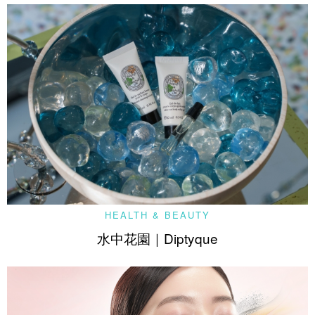
HEALTH & BEAUTY
水中花園｜Diptyque