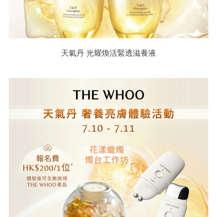
天氣丹 光耀煥活緊透滋養液