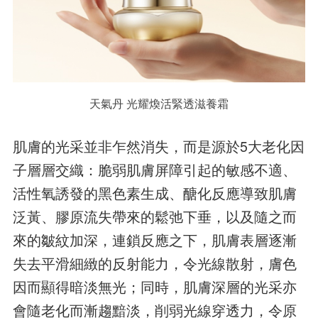
天氣丹 光耀煥活緊透滋養霜
肌膚的光采並非乍然消失，而是源於5大老化因
子層層交織：脆弱肌膚屏障引起的敏感不適、
活性氧誘發的黑色素生成、醣化反應導致肌膚
泛黃、膠原流失帶來的鬆弛下垂，以及隨之而
來的皺紋加深，連鎖反應之下，肌膚表層逐漸
失去平滑細緻的反射能力，令光線散射，膚色
因而顯得暗淡無光；同時，肌膚深層的光采亦
會隨老化而漸趨黯淡，削弱光線穿透力，令原