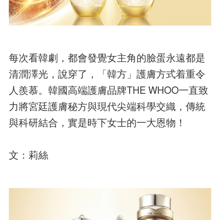
每次看韓劇，都會發覺女主角的臉蛋永遠都是
清潤澤光，說穿了，「韓方」護膚方式着重令
人羨慕。韓國高端護膚品牌THE WHOO一直致
力將宮廷護膚秘方與現代尖端科學交織，傳統
與科研結合，實是時下女士的一大恩物！
文：莉絲