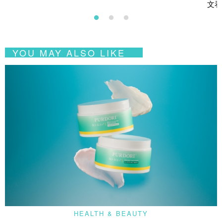
文看
YOU MAY ALSO LIKE
HEALTH & BEAUTY