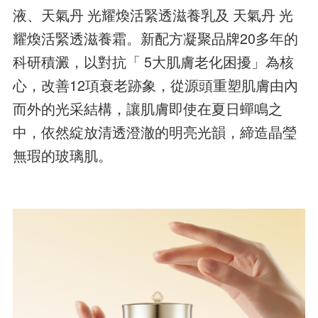
液、天氣丹 光耀煥活緊透滋養乳及 天氣丹 光
耀煥活緊透滋養霜。新配方凝聚品牌20多年的
科研積澱，以對抗「 5大肌膚老化困擾」為核
心，改善12項衰老跡象，從源頭重塑肌膚由內
而外的光采結構，讓肌膚即使在夏日蟬鳴之
中，依然綻放清透澄澈的明亮光韻，締造晶瑩
無瑕的玻璃肌。