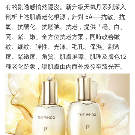
有的剔透感悄然隱沒。新升級天氣丹系列深入
剖析上述肌膚老化根源，針對 5A──抗敏、抗
氧、抗醣化、抗鬆弛、抗老，提供「穩、白、
亮、緊、嫩」全方位抗老方案，同時改善皺
紋、細紋、彈性、光澤、毛孔、保濕、剔透
度、緊緻度、角質、肌膚屏障、肌理及膚色12
種老化跡象，讓肌膚由內而外煥發至臻光芒。