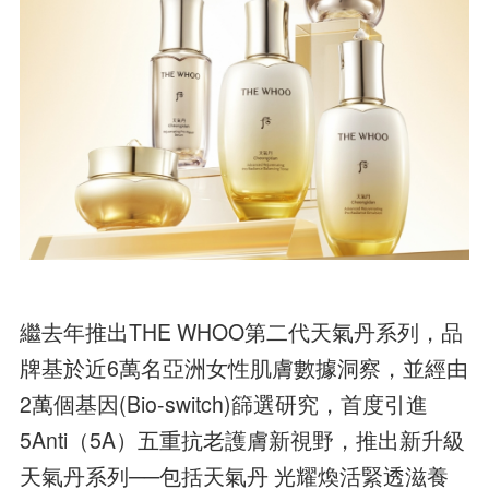
繼去年推出THE WHOO第二代天氣丹系列，品
牌基於近6萬名亞洲女性肌膚數據洞察，並經由
2萬個基因(Bio-switch)篩選研究，首度引進
5Anti（5A）五重抗老護膚新視野，推出新升級
天氣丹系列──包括天氣丹 光耀煥活緊透滋養