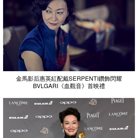
金馬影后惠英紅配戴SERPENTI鑽飾閃耀
BVLGARI《血觀音》首映禮