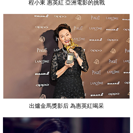
程小東 惠英紅 亞洲電影的挑戰
出爐金馬獎影后 為惠英紅喝采