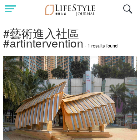
#藝術進入社區
#artintervention
- 1 results found