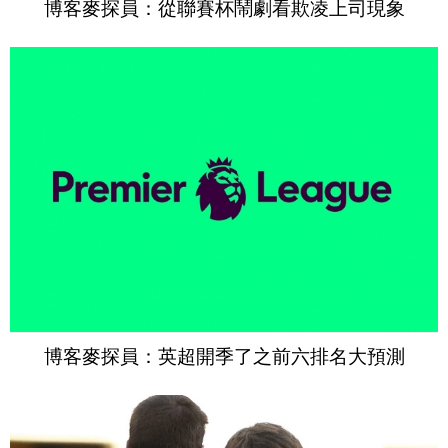
博客麥探員：從聯賽杯鬧劇看欺凌上司現象
博客麥探員：英超開季了之前六排名大預測