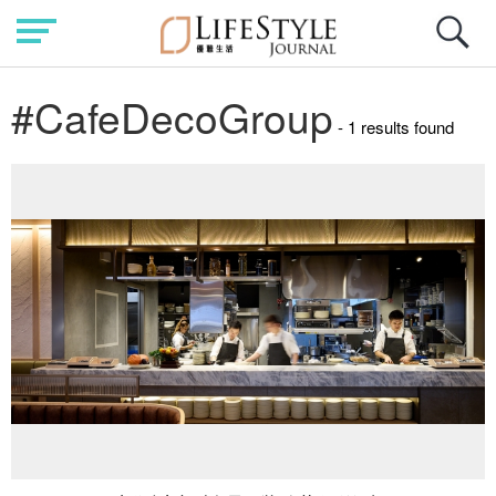
#CafeDecoGroup
- 1 results found