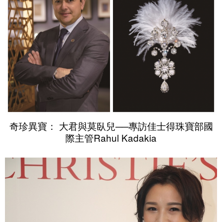
奇珍異寶： 大君與莫臥兒──專訪佳士得珠寶部國
際主管Rahul Kadakia