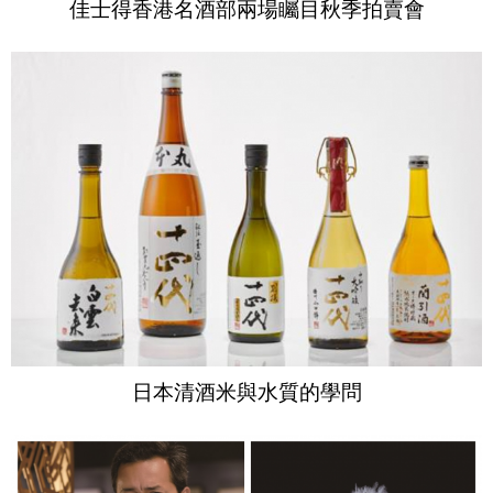
佳士得香港名酒部兩場矚目秋季拍賣會
日本清酒米與水質的學問