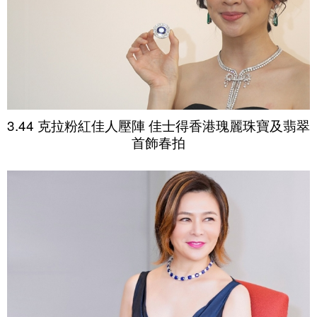
3.44 克拉粉紅佳人壓陣 佳士得香港瑰麗珠寶及翡翠
首飾春拍