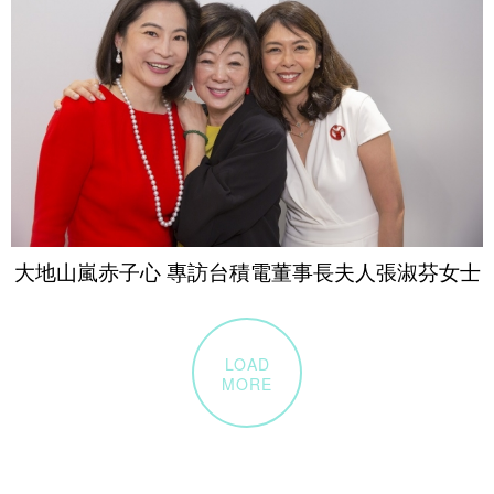
大地山嵐赤子心 專訪台積電董事長夫人張淑芬女士
LOAD
MORE