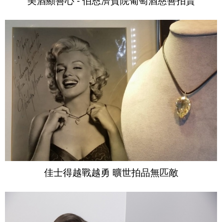
佳士得越戰越勇 曠世拍品無匹敵