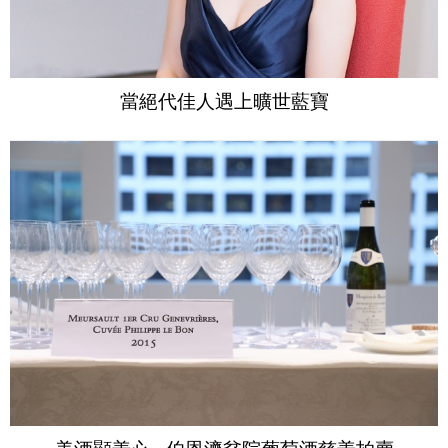
當絕代佳人遇上曠世藍寶
美酒顯善心 - 伯恩濟貧院葡萄酒慈善拍賣