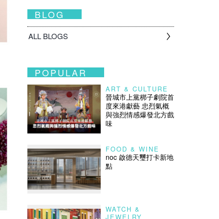
BLOG
ALL BLOGS
POPULAR
ART & CULTURE
晉城市上黨梆子劇院首
度來港獻藝 忠烈氣概
與強烈情感爆發北方戲
味
FOOD & WINE
noc 啟德天璽打卡新地
點
WATCH &
JEWELRY