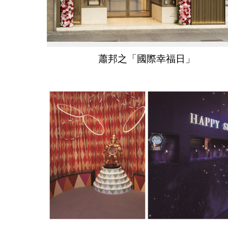
蕭邦之「國際幸福日」