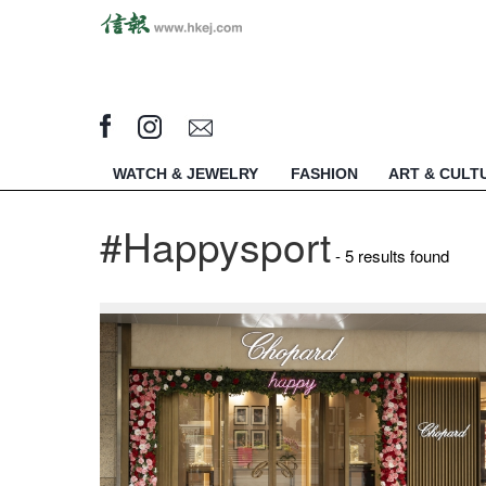
WATCH & JEWELRY
FASHION
ART & CULT
#Happysport
- 5 results found