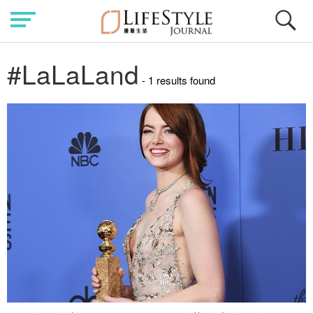
#LaLaLand
- 1 results found