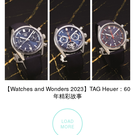
【Watches and Wonders 2023】TAG Heuer：60
年精彩故事
LOAD
MORE