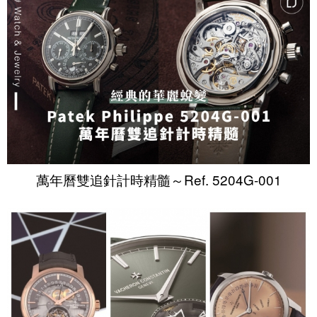
萬年曆雙追針計時精髓～Ref. 5204G-001