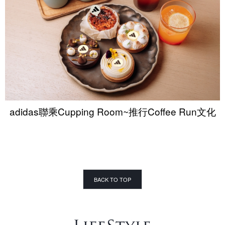
adidas聯乘Cupping Room~推行Coffee Run文化
BACK TO TOP