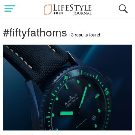
#fiftyfathoms
- 3 results found