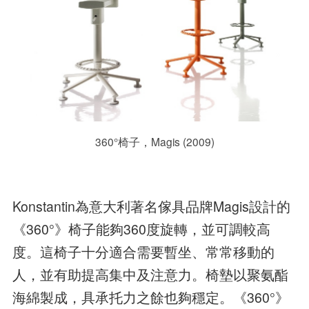
360°椅子，Magis (2009)
Konstantin為意大利著名傢具品牌Magis設計的
《360°》椅子能夠360度旋轉，並可調較高
度。這椅子十分適合需要暫坐、常常移動的
人，並有助提高集中及注意力。椅墊以聚氨酯
海綿製成，具承托力之餘也夠穩定。《360°》