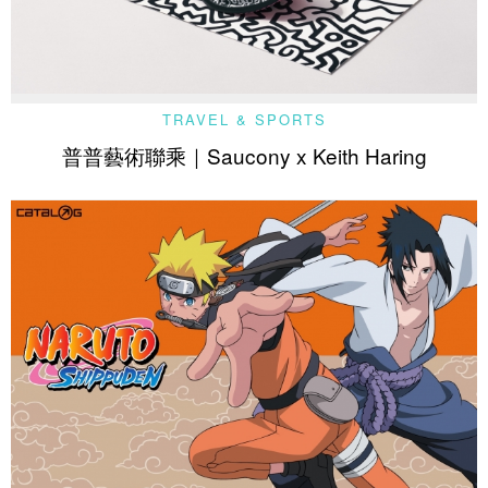
TRAVEL & SPORTS
普普藝術聯乘｜Saucony x Keith Haring