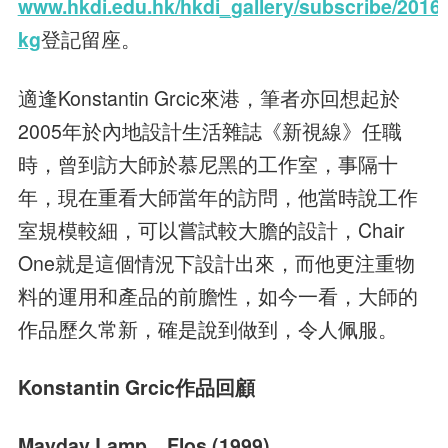
www.hkdi.edu.hk/hkdi_gallery/subscribe/2016-
kg
登記留座。
適逢Konstantin Grcic來港，筆者亦回想起於
2005年於內地設計生活雜誌《新視線》任職
時，曾到訪大師於慕尼黑的工作室，事隔十
年，現在重看大師當年的訪問，他當時說工作
室規模較細，可以嘗試較大膽的設計，Chair
One就是這個情況下設計出來，而他更注重物
料的運用和產品的前膽性，如今一看，大師的
作品歷久常新，確是說到做到，令人佩服。
Konstantin Grcic作品回顧
Mayday Lamp，Flos (1999)