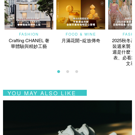
FASHION
FOOD & WINE
FASH
Crafting CHANEL 奢
月滿花開~綻放傳奇
2025秋冬
華體驗與精妙工藝
裝週來襲！
週是什麼？
表、必看2
文看
YOU MAY ALSO LIKE