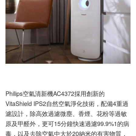
Philips空氣清新機AC4372採用創新的
VitaShield IPS2自然空氣淨化技術，配備4重過
濾設計，除高效過濾微塵、香煙、花粉等過敏
原及甲醛外，更可15分鐘快速過濾99.9%1的病
毒，以及去除空氣中大於20納米的有害物質，