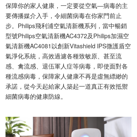
保障你的家人健康，一定要從空氣—病毒的主
要傳播媒介入手，令細菌病毒在你家門前止
步。Philips飛利浦空氣清新機系列，當中暢銷
型號Philips空氣清新機AC4372及Philips加濕空
氣清新機AC4081以創新Vitashield IPS微護盾空
氣淨化系統，高效過濾各種致敏原、甚至流
感、禽流感、退伍軍人症等病毒，即使面對各
種流感病毒，保障家人健康不再是虛無縹緲的
承諾，從今天起給家人築起一道真正有效抵禦
細菌病毒的健康防線。