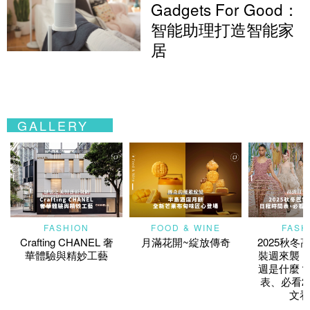
Gadgets For Good：
智能助理打造智能家
居
GALLERY
FASHION
FOOD & WINE
FASH
Crafting CHANEL 奢
月滿花開~綻放傳奇
2025秋冬
華體驗與精妙工藝
裝週來襲！
週是什麼？
表、必看2
文看