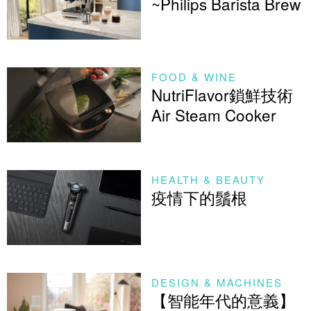
~Philips Barista Brew
FOOD & WINE
NutriFlavor鎖鮮技術
Air Steam Cooker
HEALTH & BEAUTY
疫情下的鬚根
DESIGN & MACHINES
【智能年代的意義】