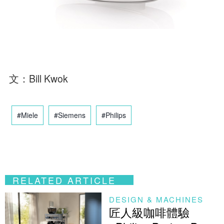
文：Bill Kwok
#Miele
#Siemens
#Philips
RELATED ARTICLE
DESIGN & MACHINES
匠人級咖啡體驗