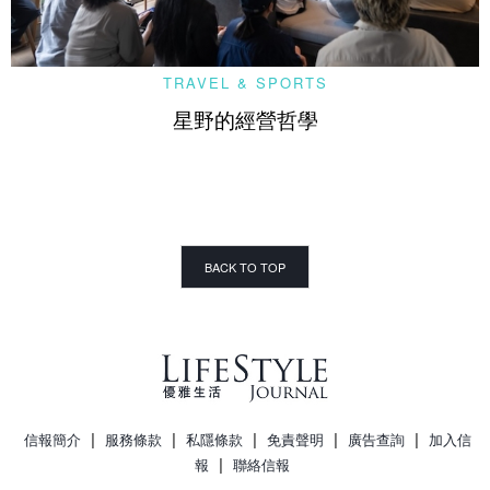
TRAVEL & SPORTS
星野的經營哲學
BACK TO TOP
|
|
|
|
|
信報簡介
服務條款
私隱條款
免責聲明
廣告查詢
加入信
|
報
聯絡信報