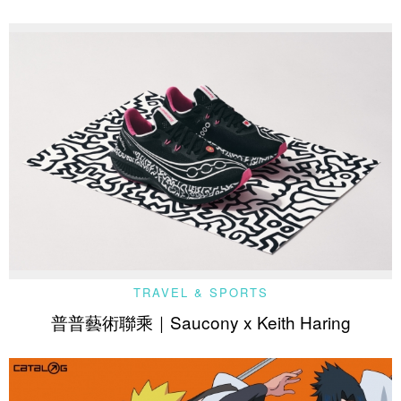
TRAVEL & SPORTS
普普藝術聯乘｜Saucony x Keith Haring