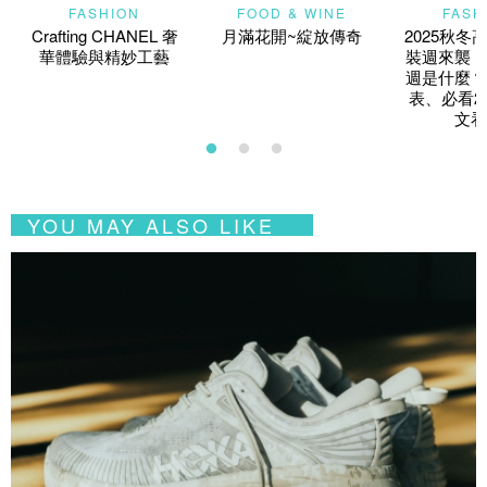
FASHION
FOOD & WINE
FASH
Crafting CHANEL 奢
月滿花開~綻放傳奇
2025秋冬
華體驗與精妙工藝
裝週來襲！
週是什麼？
表、必看2
文看
YOU MAY ALSO LIKE