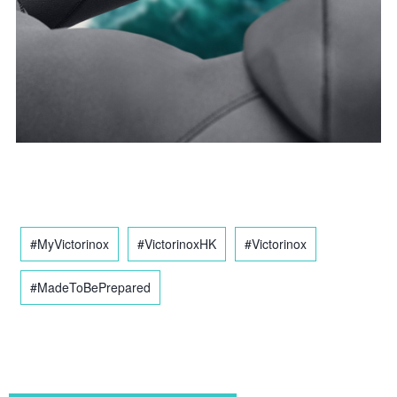
#MyVictorinox
#VictorinoxHK
#Victorinox
#MadeToBePrepared