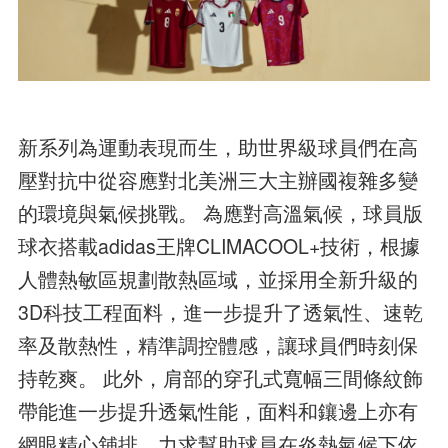
新系列為運動表現而生，助世界級球員們在高
壓對抗中從容應對北美洲三大主辦國複雜多變
的環境與氣候挑戰。 為應對高溫氣候，球員版
球衣搭載adidas王牌CLIMACOOL+技術，根據
人體熱敏區規劃散熱區域，並採用全新升級的
3D科技工程面料，進一步提升了透氣性、速乾
率及散熱性，精準調控體感，讓球員們時刻保
持乾爽。 此外，肩部的穿孔式寬幅三間條紋飾
帶能進一步提升透氣性能，面料和鑲邊上亦有
網眼精心舖排，力求幫助球員在炎熱氣候下依