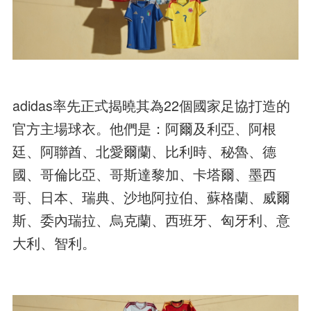
adidas率先正式揭曉其為22個國家足協打造的
官方主場球衣。他們是：阿爾及利亞、阿根
廷、阿聯酋、北愛爾蘭、比利時、秘魯、德
國、哥倫比亞、哥斯達黎加、卡塔爾、墨西
哥、日本、瑞典、沙地阿拉伯、蘇格蘭、威爾
斯、委內瑞拉、烏克蘭、西班牙、匈牙利、意
大利、智利。