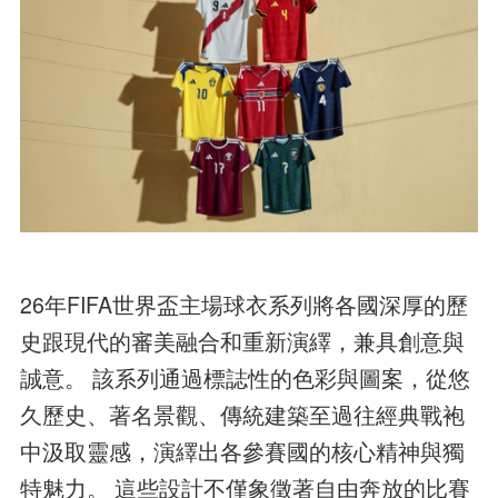
26年FIFA世界盃主場球衣系列將各國深厚的歷
史跟現代的審美融合和重新演繹，兼具創意與
誠意。 該系列通過標誌性的色彩與圖案，從悠
久歷史、著名景觀、傳統建築至過往經典戰袍
中汲取靈感，演繹出各參賽國的核心精神與獨
特魅力。 這些設計不僅象徵著自由奔放的比賽