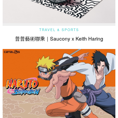
TRAVEL & SPORTS
普普藝術聯乘｜Saucony x Keith Haring