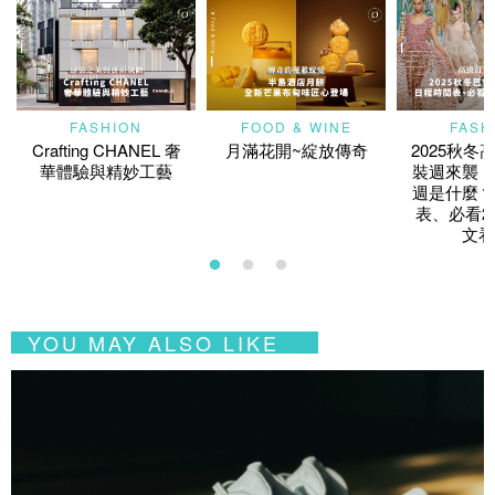
FASHION
FOOD & WINE
FASH
Crafting CHANEL 奢
月滿花開~綻放傳奇
2025秋冬
華體驗與精妙工藝
裝週來襲！
週是什麼？
表、必看2
文看
YOU MAY ALSO LIKE