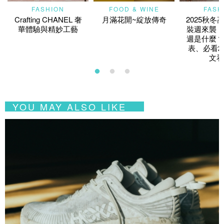
FASHION
FOOD & WINE
FASH
Crafting CHANEL 奢
月滿花開~綻放傳奇
2025秋冬
華體驗與精妙工藝
裝週來襲！
週是什麼？
表、必看2
文看
YOU MAY ALSO LIKE