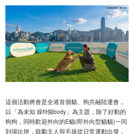
這個活動將會是全港首個貓、狗共融陸運會，
以「為未知 操fit個body」為主題，除了好動的
狗狗，同時歡迎外向的E貓(即外向型貓貓)一同
到場比拼，鼓勵主人與毛孩從日常運動出發，