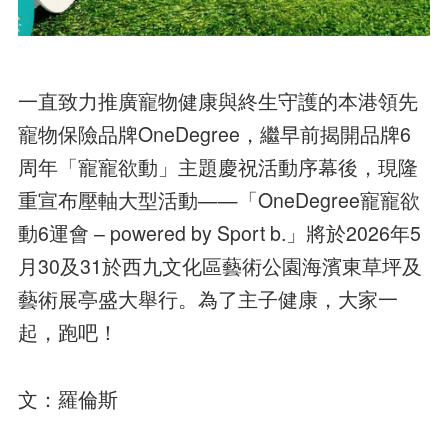
一直致力推廣寵物健康與終生守護的本港領先
寵物保險品牌OneDegree，繼早前揭開品牌6
周年「寵寵欲動」主題慶祝活動序幕後，現隆
重宣布壓軸大型活動——「OneDegree寵寵欲
動6運會 – powered by Sport b.」將於2026年5
月30及31於西九文化區藝術公園海濱東草坪及
藝術展亭盛大舉行。為了主子健康，大家一
起，跑吧！
文：羅倫斯