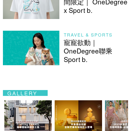
間限定｜ OneDegree
x Sport b.
TRAVEL & SPORTS
寵寵欲動｜
OneDegree聯乘
Sport b.
GALLERY