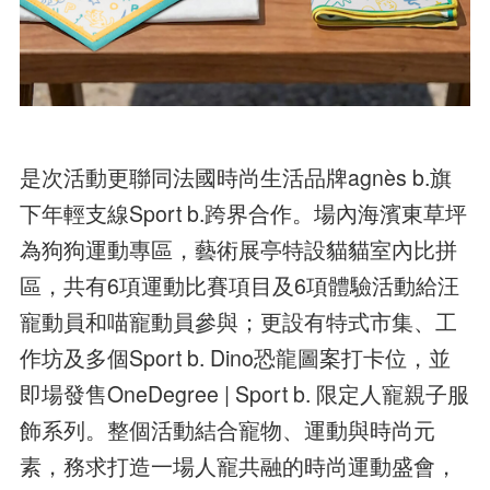
是次活動更聯同法國時尚生活品牌agnès b.旗
下年輕支線Sport b.跨界合作。場內海濱東草坪
為狗狗運動專區，藝術展亭特設貓貓室內比拼
區，共有6項運動比賽項目及6項體驗活動給汪
寵動員和喵寵動員參與；更設有特式市集、工
作坊及多個Sport b. Dino恐龍圖案打卡位，並
即場發售OneDegree | Sport b. 限定人寵親子服
飾系列。整個活動結合寵物、運動與時尚元
素，務求打造一場人寵共融的時尚運動盛會，