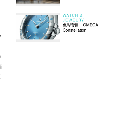
WATCH &
JEWELRY
色彩奪目｜OMEGA
」
Constellation
背
，
時
獨
生