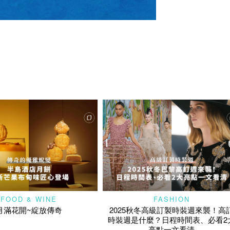
FOOD & WINE
FASHION
月滿花開~綻放傳奇
2025秋冬高級訂製時裝週來襲！高
時裝週是什麼？日程時間表、必看2
亮點一文看清