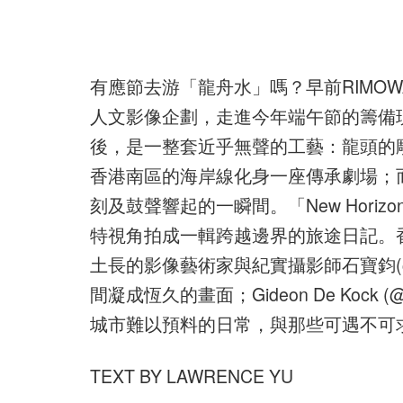
有應節去游「龍舟水」嗎？早前RIMOWA
人文影像企劃，走進今年端午節的籌備
後，是一整套近乎無聲的工藝：龍頭的
香港南區的海岸線化身一座傳承劇場；而
刻及鼓聲響起的一瞬間。「New Hori
特視角拍成一輯跨越邊界的旅途日記。
土長的影像藝術家與紀實攝影師石寶鈞(@She
間凝成恆久的畫面；Gideon De Kock
城市難以預料的日常，與那些可遇不可
TEXT BY LAWRENCE YU