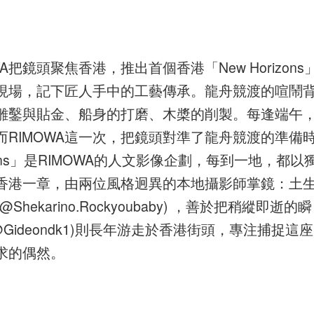
把鏡頭聚焦香港，推出首個香港「New Horizons
現場，記下匠人手中的工藝傳承。龍舟競渡的喧鬧
雕鑿與貼金、船身的打磨、木槳的削製。每逢端午
RIMOWA這一次，把鏡頭對準了龍舟競渡的準備
zons」是RIMOWA的人文影像企劃，每到一地，都以
香港一章，由兩位風格迥異的本地攝影師掌鏡：土
karino.Rockyoubaby) ，善於把稍縱即逝的瞬
 (@Gideondk1)則長年游走於香港街頭，專注捕捉這座
求的偶然。