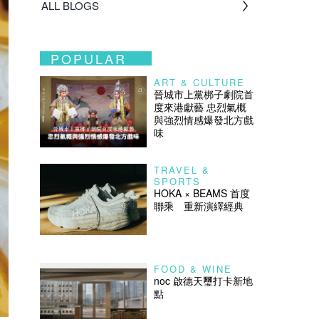
ALL BLOGS
POPULAR
ART & CULTURE
晉城市上黨梆子劇院首
度來港獻藝 忠烈氣概
與強烈情感爆發北方戲
味
TRAVEL &
SPORTS
HOKA × BEAMS 首度
聯乘 重新演繹經典
FOOD & WINE
noc 啟德天璽打卡新地
點