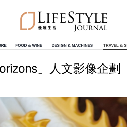
URE
FOOD & WINE
DESIGN & MACHINES
TRAVEL & 
Horizons」人文影像企劃