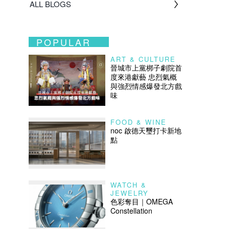
ALL BLOGS
POPULAR
ART & CULTURE
晉城市上黨梆子劇院首
度來港獻藝 忠烈氣概
與強烈情感爆發北方戲
味
FOOD & WINE
noc 啟德天璽打卡新地
點
WATCH &
JEWELRY
色彩奪目｜OMEGA
Constellation