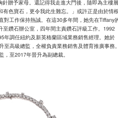
選購胸針贈予家母。還記得我走進大門後，隨即為主樓
和有色寶石，更令我此生難忘。」或許正是由於情
一直對工作保持熱誠。在這30多年間，她先在Tiffany
至鑽石辦公室，四年間主責鑽石評級工作。1992
95年調任紐約及新英格蘭區域業務銷售經理。她於
再升至高級總監，全權負責業務銷售及體育推廣事務
監，至2017年晉升為副總裁。