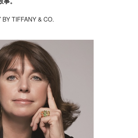
故事。
BY TIFFANY & CO.