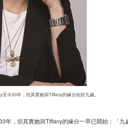
服務 Tiffany至今33年，但其實她與Tiffany的緣分始於九歲。
iffany至今33年，但其實她與Tiffany的緣分一早已開始：「九