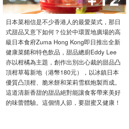
日本菜相信是不少香港人的最愛菜式，那日
式甜品又意下如何？位於中環置地廣場的高
級日本食府Zuma Hong Kong即日推出全新
健康菜餚和特色飲品，甜品總廚Eddy Lee
亦以柑橘為主題，創作出別出心裁的甜品凸
頂柑草莓新地（港幣180元），以冰鎮日本
優質凸頂柑、脆米餅和茉莉雪糕炮製而成。
這道清新香甜的甜品絕對能讓食客帶來美好
的味蕾體驗。這個情人節，要甜蜜又健康！