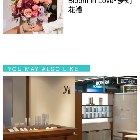
Bloom In Love~夢幻
花禮
YOU MAY ALSO LIKE