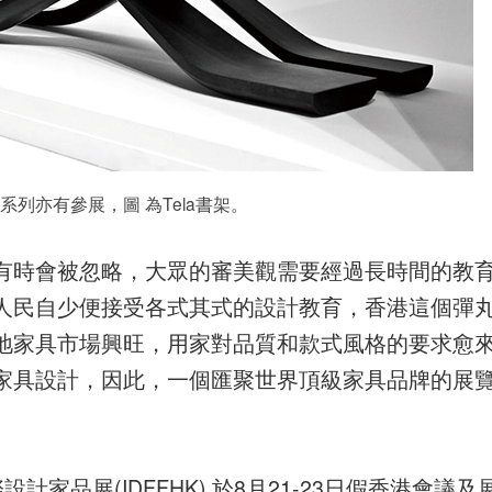
d設計系列亦有參展，圖 為Tela書架。
有時會被忽略，大眾的審美觀需要經過長時間的教
人民自少便接受各式其式的設計教育，香港這個彈
地家具市場興旺，用家對品質和款式風格的要求愈
家具設計，因此，一個匯聚世界頂級家具品牌的展
際設計家品展(IDFFHK) 於8月21-23日假香港會議及