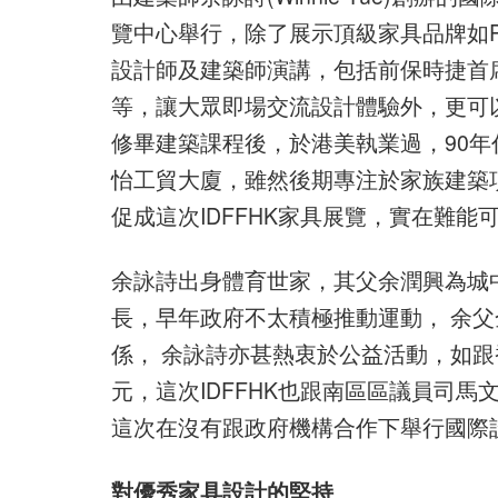
覽中心舉行，除了展示頂級家具品牌如Poltra
設計師及建築師演講，包括前保時捷首席設計師
等，讓大眾即場交流設計體驗外，更可以
修畢建築課程後，於港美執業過，90
怡工貿大廈，雖然後期專注於家族建築
促成這次IDFFHK家具展覽，實在難能
余詠詩出身體育世家，其父余潤興為城
長，早年政府不太積極推動運動， 余
係， 余詠詩亦甚熱衷於公益活動，如跟
元，這次IDFFHK也跟南區區議員司馬文合作
這次在沒有跟政府機構合作下舉行國際
對優秀家具設計的堅持