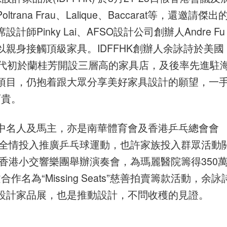
na Frau、Lalique、Baccarat等，還邀請傑出
Pinky Lai、AFSO設計公司創辦人Andre Fu
親身接觸頂級家具。IDFFHK創辦人余詠詩於美國
年代初於蘭桂芳開設三層高的家具店，及後率先進駐
項目，仍抱着跟大眾分享美好家具設計的願望，一
可貴。
中名人及馬主，亦是南華體育會及香港乒乓總會會
父全情投入推廣乒乓球運動，也許家族投入群眾活動
香港小交響樂團舉辦演奏會，為瑪麗醫院籌得350
名為“Missing Seats”慈善拍賣籌款活動，余詠
設計家品展，也是推動設計，不問收穫的見證。