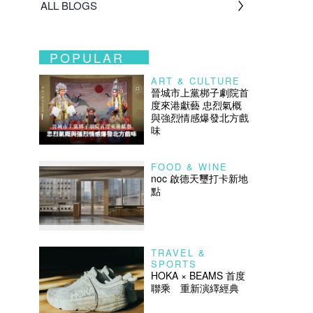
ALL BLOGS
POPULAR
ART & CULTURE
晉城市上黨梆子劇院首
度來港獻藝 忠烈氣概
與強烈情感爆發北方戲
味
FOOD & WINE
noc 啟德天璽打卡新地
點
TRAVEL &
SPORTS
HOKA × BEAMS 首度
聯乘 重新演繹經典