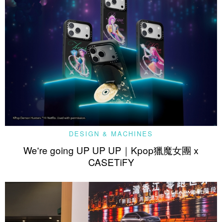
DESIGN & MACHINES
We're going UP UP UP｜Kpop獵魔女團 x
CASETiFY