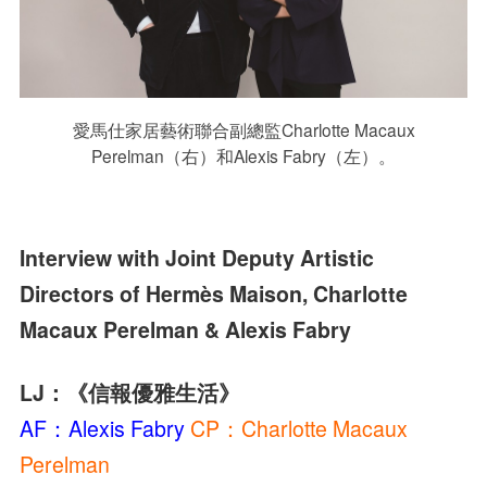
愛馬仕家居藝術聯合副總監Charlotte Macaux
Perelman（右）和Alexis Fabry（左）。
Interview with Joint Deputy Artistic
Directors of Hermès Maison, Charlotte
Macaux Perelman & Alexis Fabry
LJ：《信報優雅生活》
AF：Alexis Fabry
CP：Charlotte Macaux
Perelman