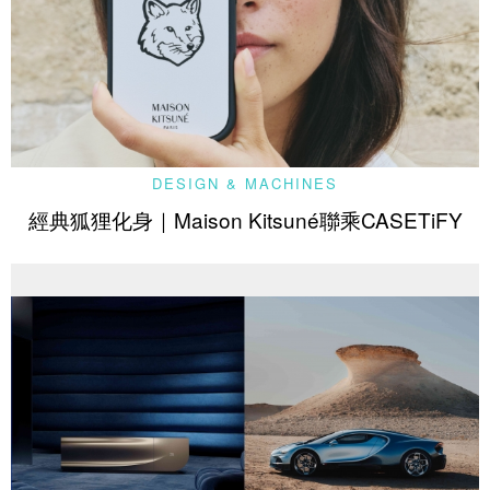
DESIGN & MACHINES
經典狐狸化身｜Maison Kitsuné聯乘CASETiFY