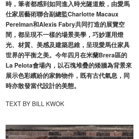
時，筆者都感到如同進入時光隧道般，由愛馬
仕家居藝術聯合副總監
Charlotte Macaux
Perelman和Alexis Fabry共同打造的展覽空
間，都呈現不一樣的場景美學，巧妙運用燈
光、材質、美
感及建築思維，呈現愛馬仕家具
世界的平衡之美。今年四月在米蘭Brera區的
La Pelota會場內，以石塊堆疊的矮牆為背
景來
展示色彩繽紛的家飾物件，既有古代氣息，同
時亦散發當代設計的美態。
TEXT BY BILL KWOK