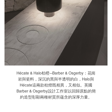
Hécate & Halo枱橙─Barber & Osgerby：花崗
岩與瓷料，深沉的黑與半透明的白，Halo與
Hécate這兩款枱燈既相異，又相似。英國
Barber & Osgerby設計工作室以回歸原點的簡
約造型彰顯兩種材質所蘊含的深厚力量。