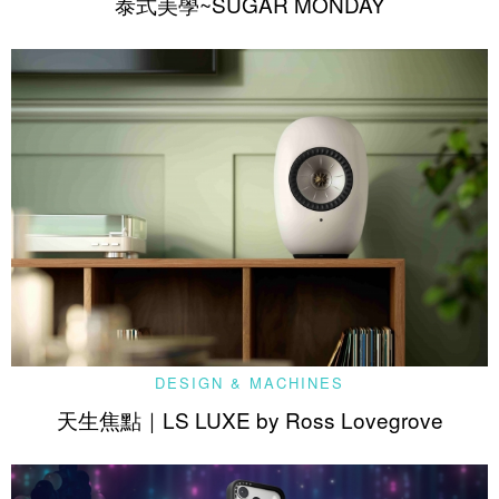
泰式美學~SUGAR MONDAY
DESIGN & MACHINES
天生焦點｜LS LUXE by Ross Lovegrove