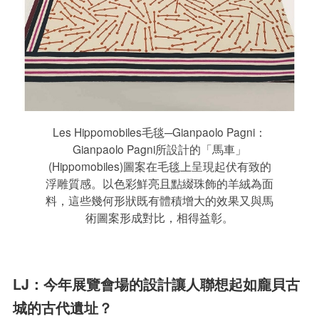
Les Hippomobiles毛毯─Gianpaolo Pagni：
Gianpaolo Pagni所設計的「馬車」
(Hippomobiles)圖案在毛毯上呈現起伏有致的
浮雕質感。以色彩鮮亮且點綴珠飾的羊絨為面
料，這些幾何形狀既有體積增大的效果又與馬
術圖案形成對比，相得益彰。
LJ：今年展覽會場的設計讓人聯想起如龐貝古
城的古代
遺址？