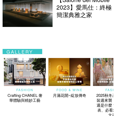
2023】愛馬仕：終極
簡潔典雅之家
GALLERY
FASHION
FOOD & WINE
FASH
Crafting CHANEL 奢
月滿花開~綻放傳奇
2025秋冬
華體驗與精妙工藝
裝週來襲！
週是什麼？
表、必看2
文看