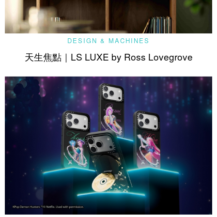
DESIGN & MACHINES
天生焦點｜LS LUXE by Ross Lovegrove