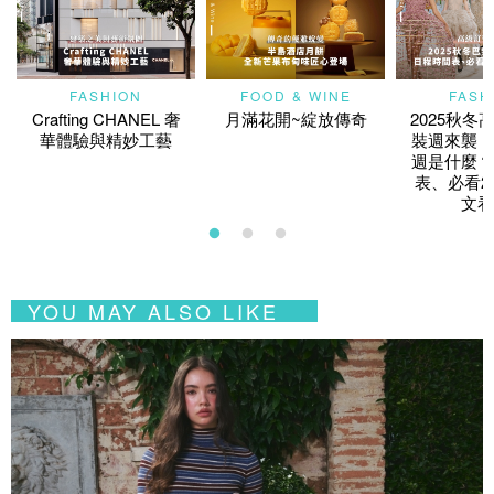
FASHION
FOOD & WINE
FASH
Crafting CHANEL 奢
月滿花開~綻放傳奇
2025秋冬
華體驗與精妙工藝
裝週來襲！
週是什麼？
表、必看2
文看
YOU MAY ALSO LIKE