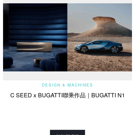
DESIGN & MACHINES
C SEED x BUGATTI聯乘作品｜BUGATTI N1