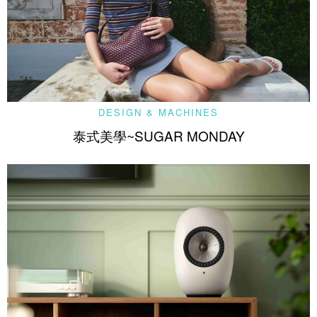
DESIGN & MACHINES
泰式美學~SUGAR MONDAY