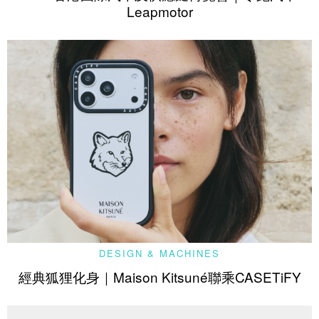
Leapmotor
DESIGN & MACHINES
經典狐狸化身｜Maison Kitsuné聯乘CASETiFY