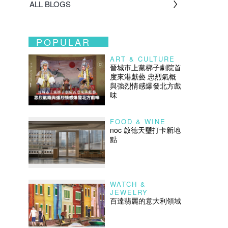
ALL BLOGS
POPULAR
ART & CULTURE
晉城市上黨梆子劇院首
度來港獻藝 忠烈氣概
與強烈情感爆發北方戲
味
FOOD & WINE
noc 啟德天璽打卡新地
點
WATCH &
JEWELRY
百達翡麗的意大利領域