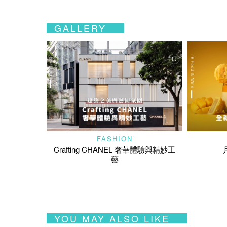
GALLERY
FASHION
Crafting CHANEL 奢華體驗與精妙工
藝
YOU MAY ALSO LIKE