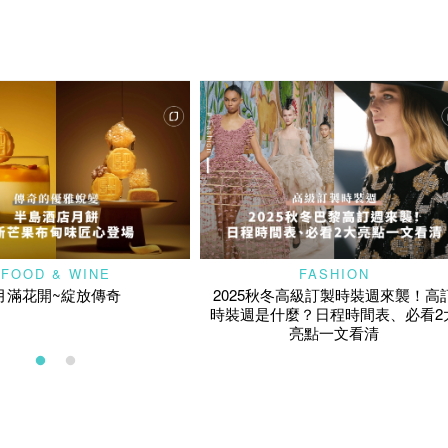
FOOD & WINE
FASHION
月滿花開~綻放傳奇
2025秋冬高級訂製時裝週來襲！高
時裝週是什麼？日程時間表、必看2
亮點一文看清