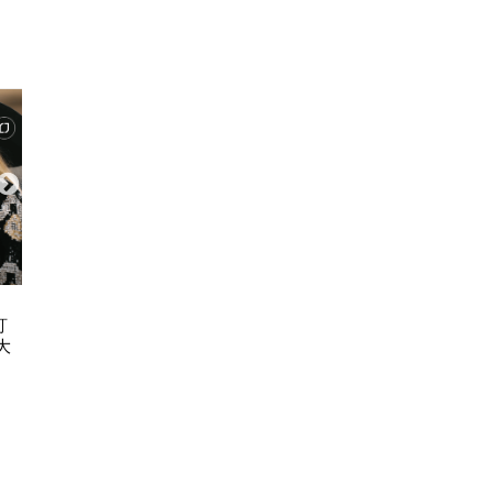
ART & CULTURE
FASH
訂
古埃及文明大展11.20登陸故宮博物
永遠度假 2026 C
大
館 7大必睇文物！圖坦卡門巨像/貓
REP
木乃伊/阿努比斯坐像