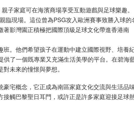
眾，親子家庭可在海濱商場享受互動遊戲與足球樂趣。
ty更會親臨現場。這位曾為PSG攻入歐洲賽事致勝入球的
徵著影灣園正積極把國際頂級足球文化帶進香港南
趣班。他們希望孩子在運動中建立國際視野、培養
好提供了一個既專業又充滿生活美學的平台。在碧海
是對未來的憧憬與夢想。
統豪宅概念，它正成為南區家庭文化交流與生活品
方接觸巴黎聖日耳門，或許正是許多家庭迎接足球