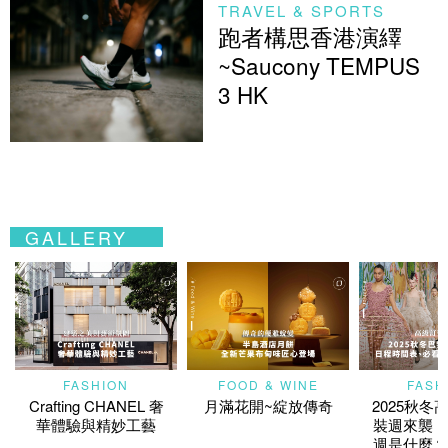
TRAVEL & SPORTS
跑者構思香港演繹
~Saucony TEMPUS
3 HK
GALLERY
FASHION
FOOD & WINE
FASH
Crafting CHANEL 奢
月滿花開~綻放傳奇
2025秋冬
華體驗與精妙工藝
裝週來襲！
週是什麼？