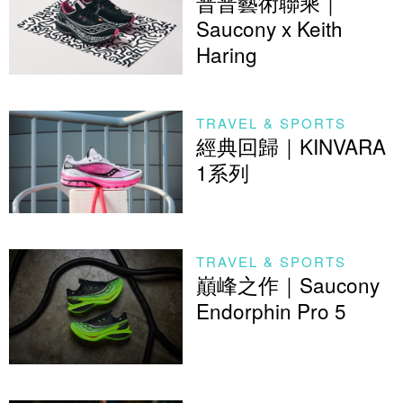
普普藝術聯乘｜
Saucony x Keith
Haring
TRAVEL & SPORTS
經典回歸｜KINVARA
1系列
TRAVEL & SPORTS
巔峰之作｜Saucony
Endorphin Pro 5