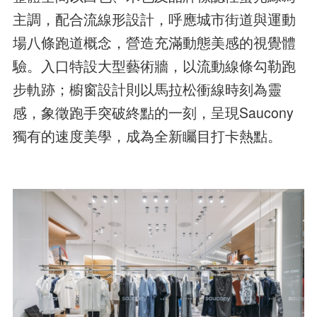
主調，配合流線形設計，呼應城市街道與運動
場八條跑道概念，營造充滿動態美感的視覺體
驗。入口特設大型藝術牆，以流動線條勾勒跑
步軌跡；櫥窗設計則以馬拉松衝線時刻為靈
感，象徵跑手突破終點的一刻，呈現Saucony
獨有的速度美學，成為全新矚目打卡熱點。