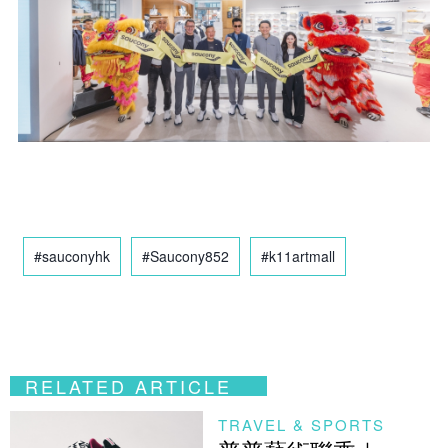
#sauconyhk
#Saucony852
#k11artmall
RELATED ARTICLE
TRAVEL & SPORTS