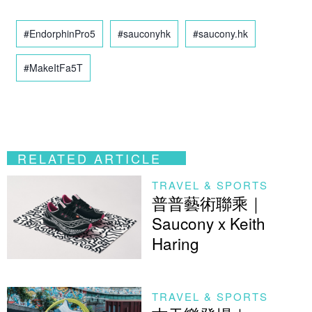
#EndorphinPro5
#sauconyhk
#saucony.hk
#MakeItFa5T
RELATED ARTICLE
TRAVEL & SPORTS
普普藝術聯乘｜
Saucony x Keith
Haring
TRAVEL & SPORTS