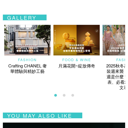
GALLERY
FASHION
FOOD & WINE
FASH
Crafting CHANEL 奢
月滿花開~綻放傳奇
2025秋冬
華體驗與精妙工藝
裝週來襲！
週是什麼？
表、必看2
文看
YOU MAY ALSO LIKE