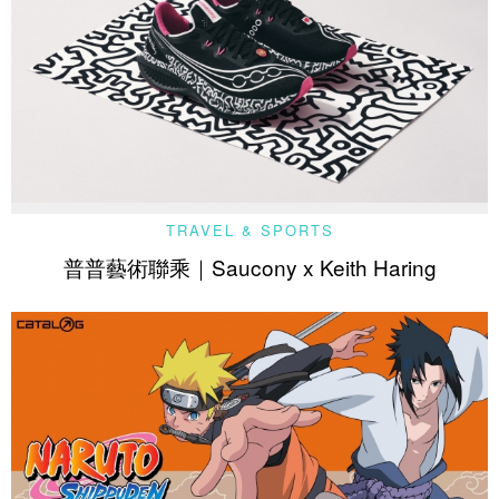
TRAVEL & SPORTS
普普藝術聯乘｜Saucony x Keith Haring