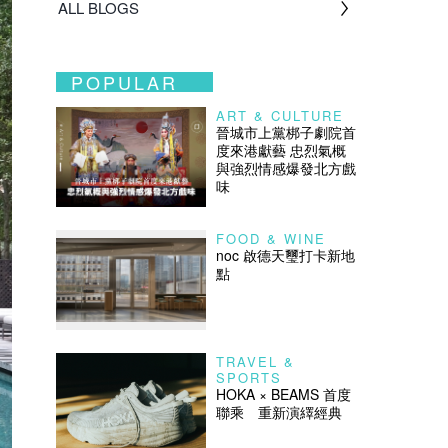
ALL BLOGS
POPULAR
ART & CULTURE
晉城市上黨梆子劇院首
度來港獻藝 忠烈氣概
與強烈情感爆發北方戲
味
FOOD & WINE
noc 啟德天璽打卡新地
點
TRAVEL &
SPORTS
HOKA × BEAMS 首度
聯乘 重新演繹經典