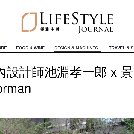
URE
FOOD & WINE
DESIGN & MACHINES
TRAVEL & 
設計師池淵孝一郎 x 景
orman