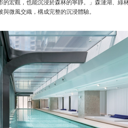
市的宏觀，也能沉浸於森林的寧靜。」森漣湖、綠
披與微風交織，構成完整的沉浸體驗。