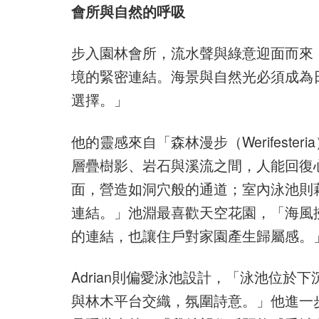
會所與自然的呼吸
步入園林會所，流水聲與綠意迎面而來
境的緊密連結。海景與自然光必須成為
選擇。」
他的靈感來自「森林漫步（Werifest
層疊樹影、岩石與溪流之間，人能回復
面，營造如洞穴般的通道；室內泳池則
連結。」池淵最喜歡天空花園，「海風
的連結，也讓住戶對家園產生歸屬感。
Adrian則偏愛泳池設計，「泳池位
與林木平台交織，氛圍詩意。」他進一