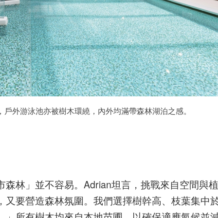
鄰，戶外游泳池亦被樹木環繞，內外均滿帶森林湖泊之感。
森林」並不容易。Adrian坦言，挑戰來自空間與
，又要營造森林氛圍。我們選擇樹幹高、枝葉集中
。」所有樹木均來自本地苗圃，以確保適應氣候並