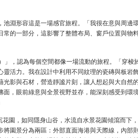
，池淵形容這是一場感官旅程。「我很在意與周邊
日常的一部分，這影響了整體布局、窗戶位置與物
eria）」，認為每個空間都像一場流動的旅程。「穿梭
心靈活力。我在設計中利用不同紋理的瓷磚與板岩
藉光影與石材，營造靜謐片刻，讓人想起與大自然
拂面，眼前綠意與全景視野並存，能深刻感受到環
」
於下沉花園，如同隱身山谷，水流自水景花園傾瀉而下
步將園景分為兩區：外部直面海港與天際線，內部