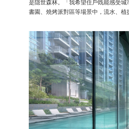
是隱世森林。「我希望住戶既能感受城
書園、燒烤派對區等場景中，流水、植