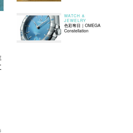
WATCH &
JEWELRY
色彩奪目｜OMEGA
Constellation
住
五
時