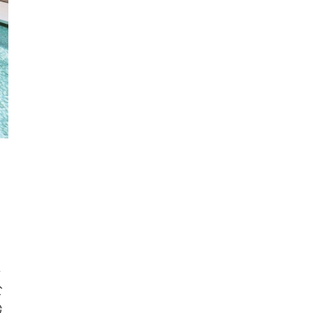
植
於
減