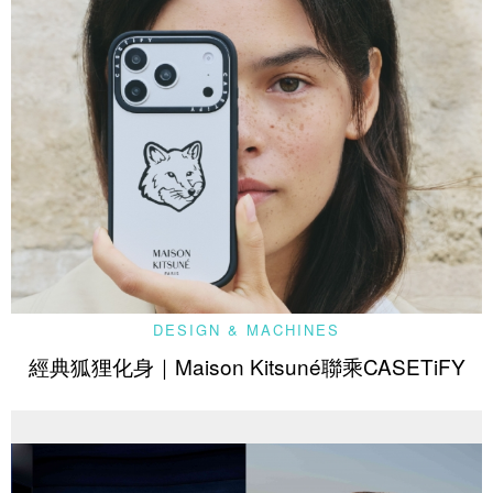
DESIGN & MACHINES
經典狐狸化身｜Maison Kitsuné聯乘CASETiFY