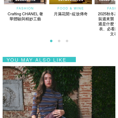
FASHION
FOOD & WINE
FASH
Crafting CHANEL 奢
月滿花開~綻放傳奇
2025秋冬
華體驗與精妙工藝
裝週來襲！
週是什麼？
表、必看2
文看
YOU MAY ALSO LIKE