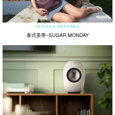
DESIGN & MACHINES
泰式美學~SUGAR MONDAY