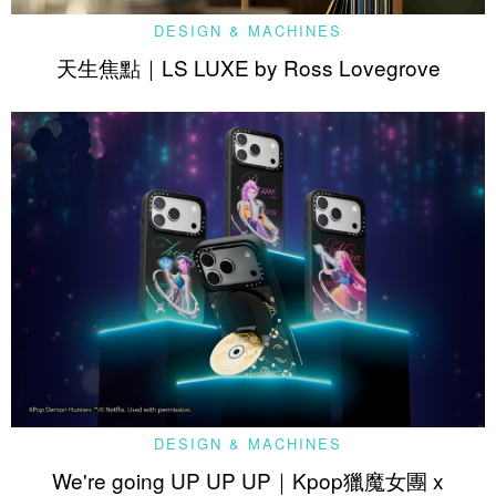
DESIGN & MACHINES
天生焦點｜LS LUXE by Ross Lovegrove
DESIGN & MACHINES
We're going UP UP UP｜Kpop獵魔女團 x