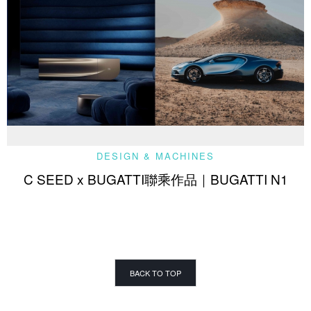
DESIGN & MACHINES
C SEED x BUGATTI聯乘作品｜BUGATTI N1
BACK TO TOP