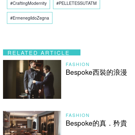
#CraftingModernity
#PELLETESSUTATM
#ErmenegildoZegna
RELATED ARTICLE
FASHION
Bespoke西裝的浪漫
FASHION
Bespoke的真．矜貴