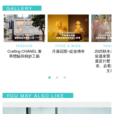
GALLERY
FASHION
FOOD & WINE
FASH
Crafting CHANEL 奢
月滿花開~綻放傳奇
2025秋冬
華體驗與精妙工藝
裝週來襲！
週是什麼？
表、必看2
文看
YOU MAY ALSO LIKE