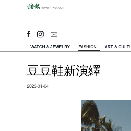
WATCH & JEWELRY
FASHION
ART & CULT
豆豆鞋新演繹
2023-01-04