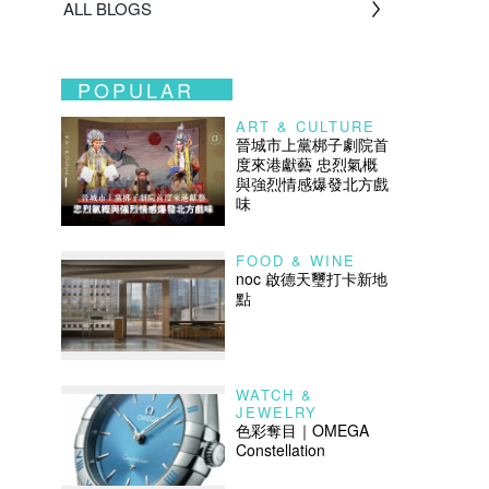
ALL BLOGS
POPULAR
ART & CULTURE
晉城市上黨梆子劇院首
度來港獻藝 忠烈氣概
與強烈情感爆發北方戲
味
FOOD & WINE
noc 啟德天璽打卡新地
點
WATCH &
JEWELRY
色彩奪目｜OMEGA
Constellation