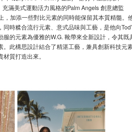
。充滿美式運動活力風格的Palm Angels 創意總監
ino 豆豆鞋上，加添一些對比元素的同時能保留其本質精髓。
同時糅合流行元素、意式品味與工藝，是他向Tod’
服的元素為優雅的W.G. 靴帶來全新設計，令其既
素。此構思設計結合了精湛工藝，兼具創新科技元
貴材質打造出來。