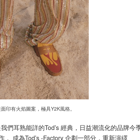
鞋鞋面印有火焰圖案，極具Y2K風格。
都是我們耳熟能詳的Tod’s 經典，日益潮流化的品牌今
ius 合作， 成為Tod’s -Factory 企劃一部分，重新演繹