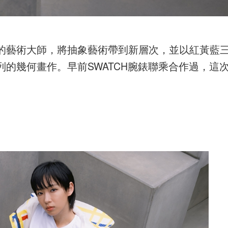
抽象畫派的藝術大師，將抽象藝術帶到新層次，並以紅黃藍
的幾何畫作。早前SWATCH腕錶聯乘合作過，這