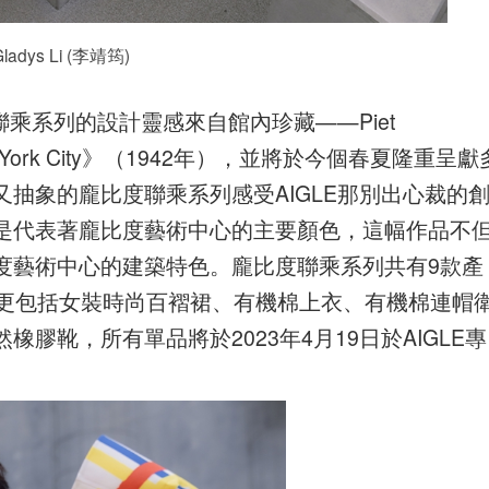
Gladys Li (李靖筠)
聯乘系列的設計靈感來自館內珍藏——Piet
 York City》（1942年），並將於今個春夏隆重呈獻
抽象的龐比度聯乘系列感受AIGLE那別出心裁的
是代表著龐比度藝術中心的主要顏色，這幅作品不
度藝術中心的建築特色。
龐比度聯乘系列共有9款產
，更包括女裝時尚百褶裙、有機棉上衣、有機棉連帽
膠靴，所有單品將於2023年4月19日於AIGLE專