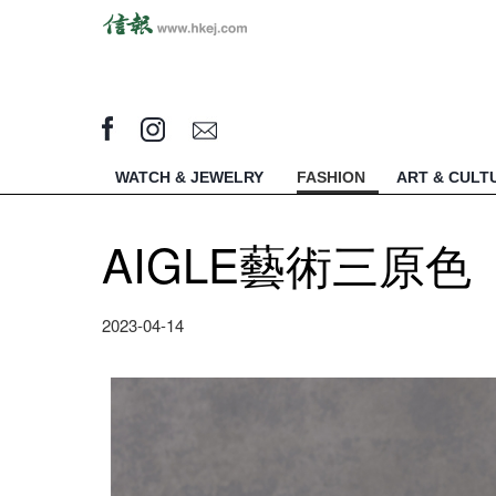
WATCH & JEWELRY
FASHION
ART & CULT
AIGLE藝術三原色
2023-04-14