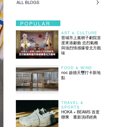
ALL BLOGS
POPULAR
ART & CULTURE
晉城市上黨梆子劇院首
度來港獻藝 忠烈氣概
與強烈情感爆發北方戲
味
FOOD & WINE
noc 啟德天璽打卡新地
點
TRAVEL &
SPORTS
HOKA × BEAMS 首度
聯乘 重新演繹經典