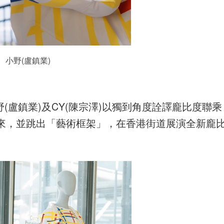
小野(盧鎮業)
筠)、小野(盧鎮業)及CY(陳宗澤)以獨到角度詮譯龐比度聯乘
來，並跳出「藝術框架」，在香港街道展演全新龐