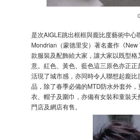
是次AIGLE跳出框框與龐比度藝術中心
Mondrian（蒙德里安）著名畫作《New
款服裝及配飾給大家，讓大家以既型格又
意。紅色、黃色、藍色這三原色亦正正
活現了城市感，亦同時令人聯想起龐比
品，除了春季必備的MTD防水外套外
衣、帽子及圍巾，亦備有女裝和童裝天然橡
門店及網店有售。