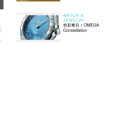
WATCH &
JEWELRY
色彩奪目｜OMEGA
三
Constellation
次