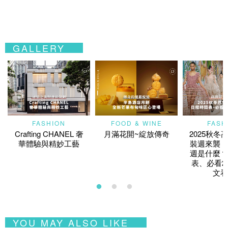
GALLERY
FASHION
FOOD & WINE
FASH
Crafting CHANEL 奢
月滿花開~綻放傳奇
2025秋冬
華體驗與精妙工藝
裝週來襲！
週是什麼？
表、必看2
文看
YOU MAY ALSO LIKE