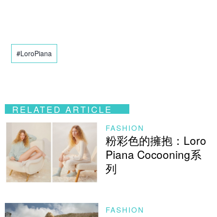
#LoroPiana
RELATED ARTICLE
FASHION
粉彩色的擁抱：Loro
Piana Cocooning系
列
FASHION