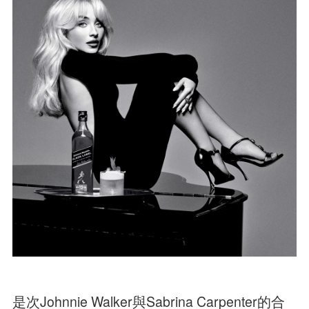
是次Johnnie Walker與Sabrina Carpenter的合