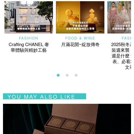
FASHION
FOOD & WINE
FASH
Crafting CHANEL 奢
月滿花開~綻放傳奇
2025秋冬
華體驗與精妙工藝
裝週來襲！
週是什麼？
表、必看2
文看
YOU MAY ALSO LIKE