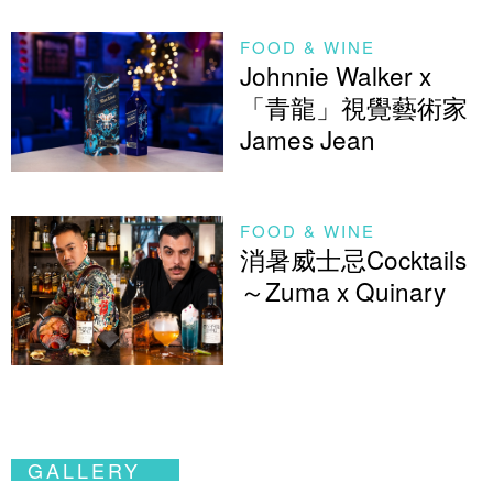
FOOD & WINE
Johnnie Walker x
「青龍」視覺藝術家
James Jean
FOOD & WINE
消暑威士忌Cocktails
～Zuma x Quinary
GALLERY