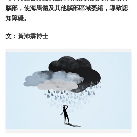
腦部，使海馬體及其他腦部區域萎縮，導致認
知障礙。
文：黃沛霖博士