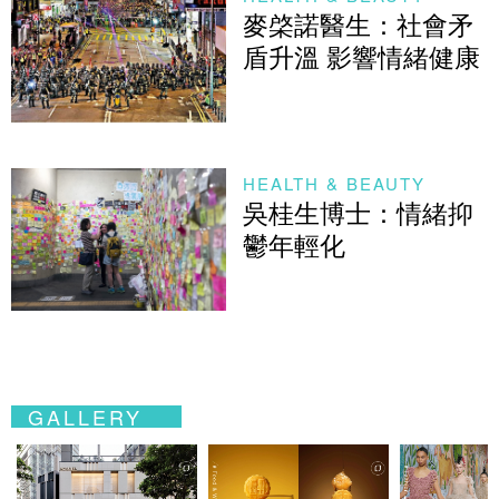
麥棨諾醫生：社會矛
盾升溫 影響情緒健康
HEALTH & BEAUTY
吳桂生博士：情緒抑
鬱年輕化
GALLERY