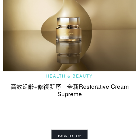
HEALTH & BEAUTY
高效逆齡+修復新序｜全新Restorative Cream
Supreme
BACK TO TOP