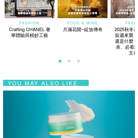
FASHION
FOOD & WINE
FASH
Crafting CHANEL 奢
月滿花開~綻放傳奇
2025秋冬
華體驗與精妙工藝
裝週來襲！
週是什麼？
表、必看2
文看
YOU MAY ALSO LIKE