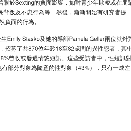
於Sexting的負面影響，如對青少年欺凌或在朋
長背叛及不忠行為等。然後，漸漸開始有研究者提
全然負面的行為。
士生Emily Stasko及她的導師Pamela Geller兩位就針
色，招募了共870位年齡18至82歲間的異性戀者，其
88%曾收或發過情慾短訊。這些受訪者中，性短訊
中也有部分對象為隨意的性對象（43%），只有一成左