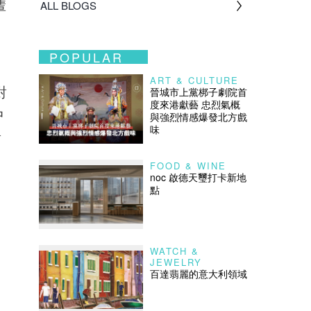
輩
ALL BLOGS
POPULAR
ART & CULTURE
對
晉城市上黨梆子劇院首
度來港獻藝 忠烈氣概
中
與強烈情感爆發北方戲
味
對
FOOD & WINE
noc 啟德天璽打卡新地
點
WATCH &
JEWELRY
百達翡麗的意大利領域