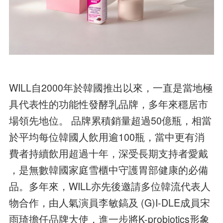
WILL自2000年於韓國推出以來，一直是當地極
具代表性的功能性發酵乳品牌，多年來穩居市
場領先地位。 品牌累積銷量超過50億瓶，相當
於平均每位韓國人飲用逾100瓶，當中更有消
費者持續飲用超過十年，深受長期支持者愛戴
，是無數韓國家庭雪櫃中守護胃部健康的必備
品。多年來，WILL亦先後邀請多位韓流代表人
物合作，由人氣演員李敏鎬及 (G)I-DLE成員宋
雨琦擔任品牌大使，進一步將K-probiotics形象