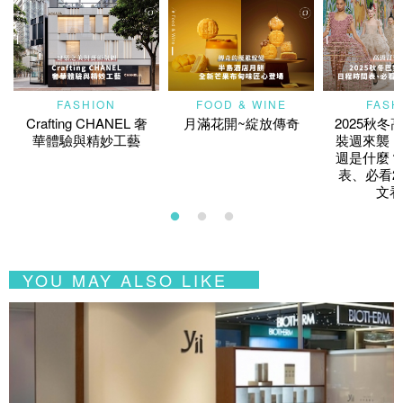
FASHION
FOOD & WINE
FASH
Crafting CHANEL 奢
月滿花開~綻放傳奇
2025秋冬
華體驗與精妙工藝
裝週來襲！
週是什麼？
表、必看2
文看
YOU MAY ALSO LIKE