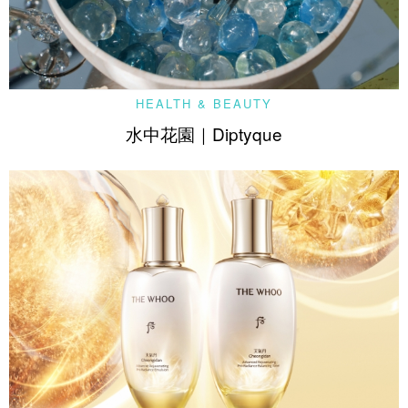
HEALTH & BEAUTY
水中花園｜Diptyque