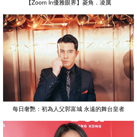
【Zoom In優雅眼界】菱角．凌厲
每日奢艷：初為人父郭富城 永遠的舞台皇者