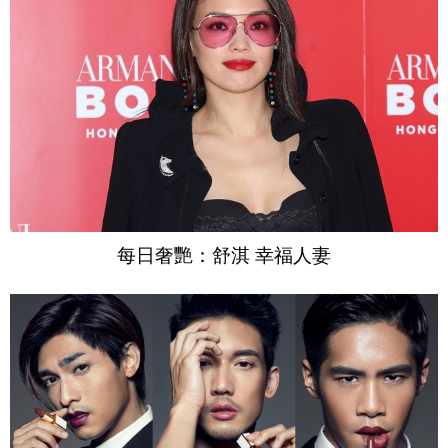
每日奢艷：舒淇 幸福人妻