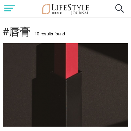
#唇膏
- 10 results found