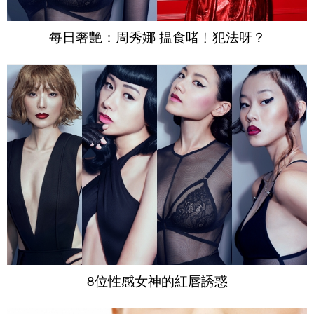
每日奢艷：周秀娜 揾食啫﹗犯法呀？
8位性感女神的紅唇誘惑