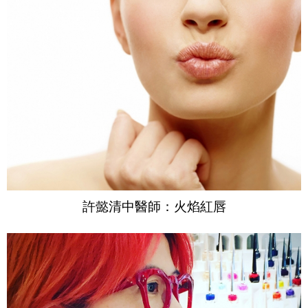
許懿清中醫師：火焰紅唇