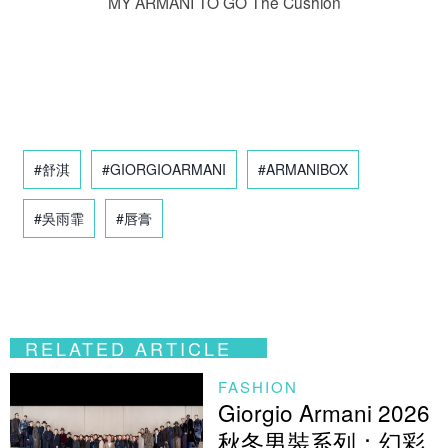
MY ARMANI TO GO The Cushion
#舒淇
#GIORGIOARMANI
#ARMANIBOX
#吳雨霏
#唇膏
RELATED ARTICLE
FASHION
Giorgio Armani 2026
秋冬男裝系列：幻彩