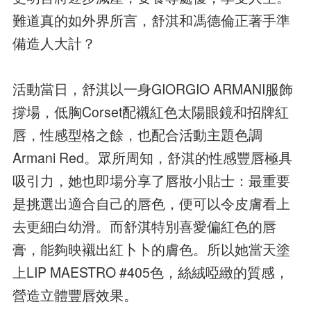
難道真的如外界所言，舒淇和馮德倫正著手準
備造人大計？
活動當日，舒淇以一身GIORGIO ARMANI服飾
撐場，低胸Corset配襯紅色太陽眼鏡和招牌紅
唇，性感型格之餘，也配合活動主題色調
Armani Red。眾所周知，舒淇的性感豐唇極具
吸引力，她也即場分享了唇妝小貼士：最重要
是挑選出適合自己的唇色，便可以令皮膚看上
去更細白幼滑。而舒淇特別喜愛偏紅色的唇
膏，能夠映襯出紅卜卜的膚色。所以她當天塗
上LIP MAESTRO #405色，絲絨啞緻的質感，
營造立體豐唇效果。