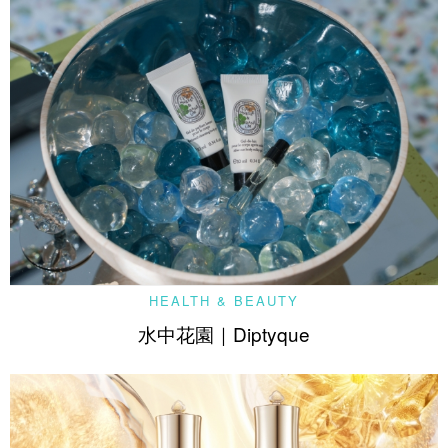
HEALTH & BEAUTY
水中花園｜Diptyque