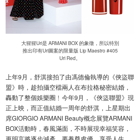
大猩猩Uri是 ARMANI BOX 的象徵，所以特別
推出印有Uri圖案的限量版 Lip Maestro #405
Uri Red。
上年9月，舒淇接拍了由馮德倫執導的《俠盜聯
盟》時，趁拍攝空檔兩人在布拉格秘密結婚，
轟動了整個娛樂圈﹗今年9月，《俠盜聯盟》現
正上映，而正值結婚一周年的舒淇，上星期出
席GIORGIO ARMANI Beauty概念展覽ARMANI
BOX活動時，春風滿面，不時展現幸福笑容，
更明言將逐步減產，要養尊處優，享受人生。