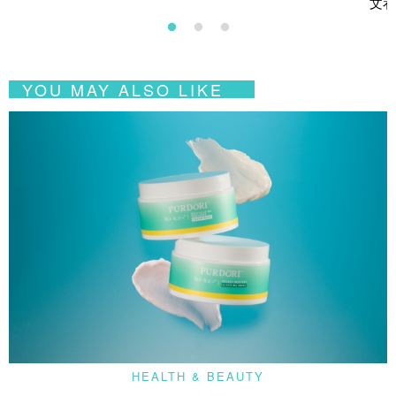
文看
YOU MAY ALSO LIKE
HEALTH & BEAUTY