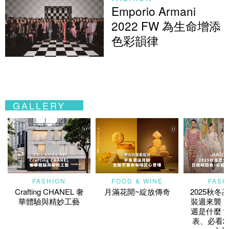
Emporio Armani
2022 FW 為生命增添
色彩韻律
GALLERY
FASHION
FOOD & WINE
FASH
Crafting CHANEL 奢
月滿花開~綻放傳奇
2025秋冬
華體驗與精妙工藝
裝週來襲！
週是什麼？
表、必看2