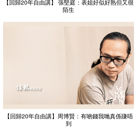
【回歸20年自由講】 張堅庭：表姐好似好熟但又很
陌生
【回歸20年自由講】周博賢：有啲錢我哋真係賺唔
到