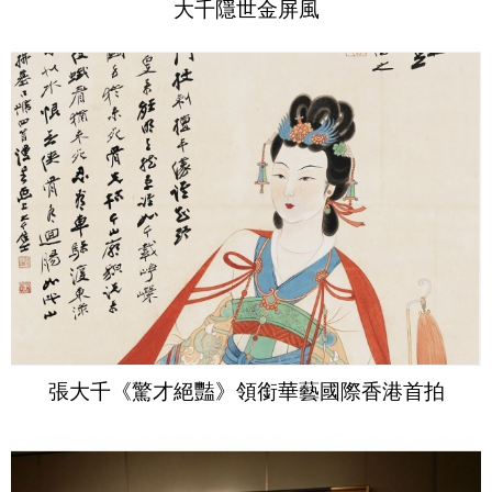
大千隱世金屏風
張大千《驚才絕豔》領銜華藝國際香港首拍