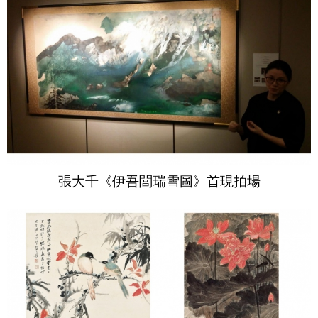
張大千《伊吾閭瑞雪圖》首現拍場