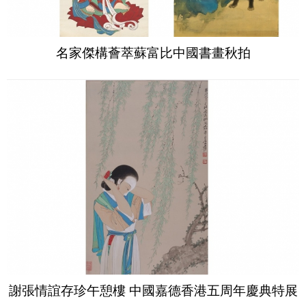
名家傑構薈萃蘇富比中國書畫秋拍
謝張情誼存珍午憩樓 中國嘉德香港五周年慶典特展