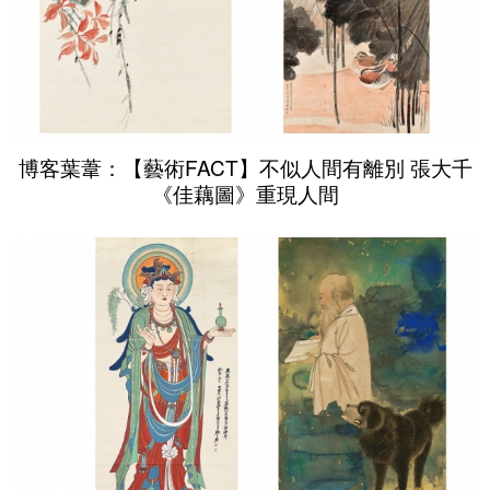
博客葉葦：【藝術FACT】不似人間有離別 張大千
《佳藕圖》重現人間