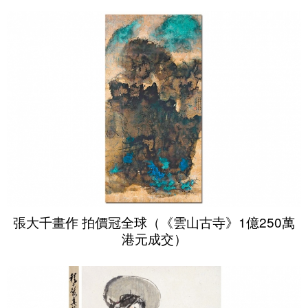
張大千畫作 拍價冠全球（《雲山古寺》1億250萬
港元成交）