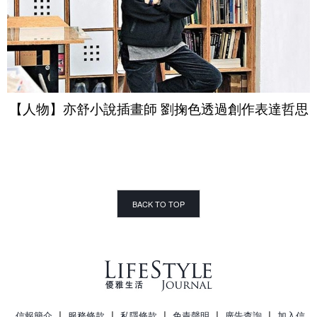
【人物】亦舒小說插畫師 劉掬色透過創作表達哲思
BACK TO TOP
|
|
|
|
|
信報簡介
服務條款
私隱條款
免責聲明
廣告查詢
加入信