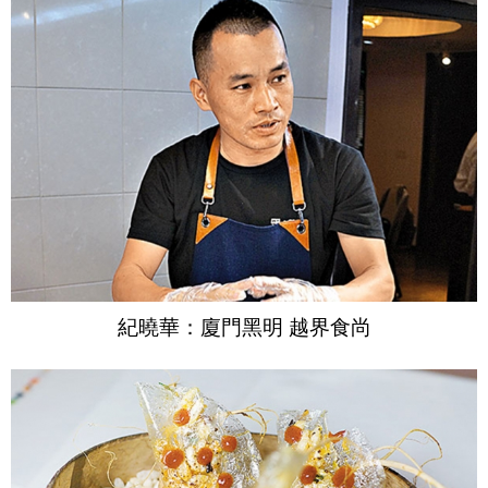
紀曉華：廈門黑明 越界食尚