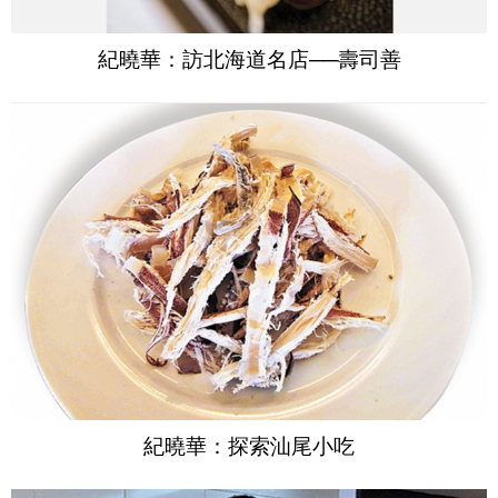
紀曉華：訪北海道名店──壽司善
紀曉華：探索汕尾小吃