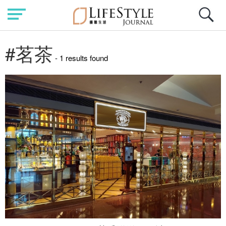
#茗茶
- 1 results found