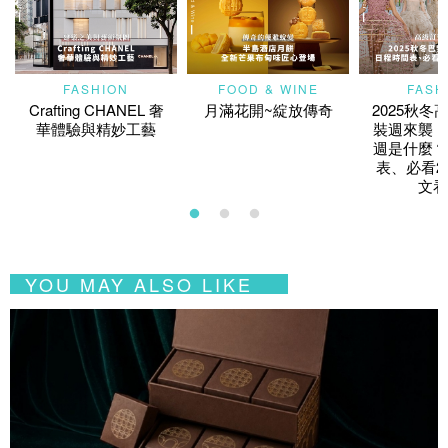
FASHION
FOOD & WINE
FASH
Crafting CHANEL 奢
月滿花開~綻放傳奇
2025秋冬
華體驗與精妙工藝
裝週來襲！
週是什麼？
表、必看2
文看
YOU MAY ALSO LIKE