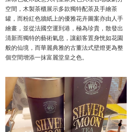
空間，木製茶櫃展示多款獨特配茶及手繪茶
罐，而粉紅色牆紙上的優雅花卉圖案亦由人手
繪畫，並從法國空運到港，極為珍貴，散發出
清新而獨特的藝術氣息，讓顧客置身恍如花園
般的仙境，而華麗典雅的古董法式壁燈更為整
個空間增添一抹富麗堂皇之色。