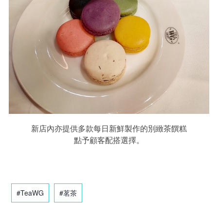
新店內亦提供多款每日新鮮製作的別緻茶饌糕
點予顧客配搭選擇。
#TeaWG
#茗茶