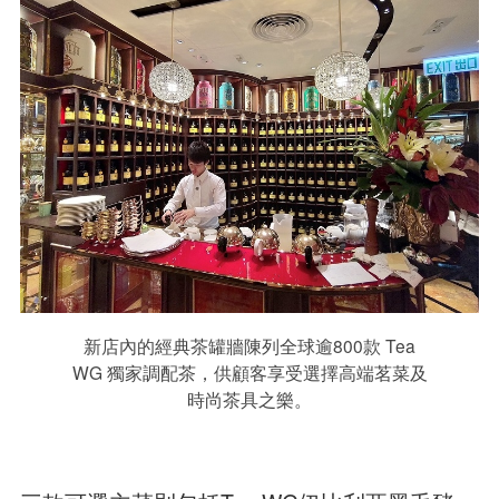
新店內的經典茶罐牆陳列全球逾800款 Tea
WG 獨家調配茶，供顧客享受選擇高端茗菜及
時尚茶具之樂。