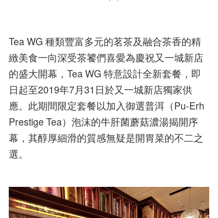
Tea WG 種類豐富多元的茗茶及融合茶香的精
緻美食一向深受茶饕們喜愛為慶祝又一城新店
的盛大開幕，Tea WG 特意設計全新套餐，即
日起至2019年7月31日於又一城新店獨家供
應。此期間限定套餐以加入御選普洱（Pu-Erh
Prestige Tea）泡沫的牛肝菌蘑菇濃湯揭開序
幕，其醇厚細滑的質感無疑是開胃菜的不二之
選。