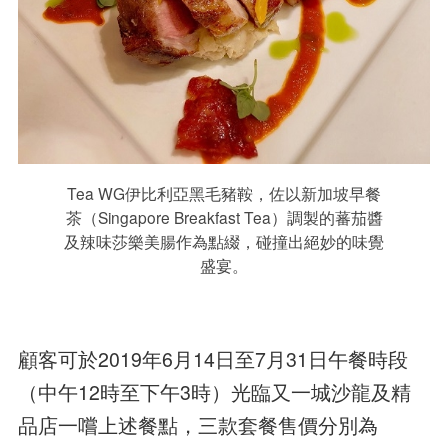
Tea WG伊比利亞黑毛豬鞍，佐以新加坡早餐
茶（Singapore Breakfast Tea）調製的蕃茄醬
及辣味莎樂美腸作為點綴，碰撞出絕妙的味覺
盛宴。
顧客可於2019年6月14日至7月31日午餐時段
（中午12時至下午3時）光臨又一城沙龍及精
品店一嚐上述餐點，三款套餐售價分別為