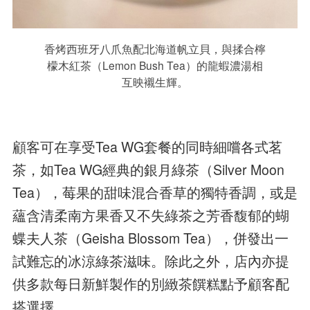
香烤西班牙八爪魚配北海道帆立貝，與揉合檸
檬木紅茶（Lemon Bush Tea）的龍蝦濃湯相
互映襯生輝。
顧客可在享受Tea WG套餐的同時細嚐各式茗
茶，如Tea WG經典的銀月綠茶（Silver Moon
Tea），莓果的甜味混合香草的獨特香調，或是
蘊含清柔南方果香又不失綠茶之芳香馥郁的蝴
蝶夫人茶（Geisha Blossom Tea），併發出一
試難忘的冰涼綠茶滋味。除此之外，店內亦提
供多款每日新鮮製作的別緻茶饌糕點予顧客配
搭選擇。