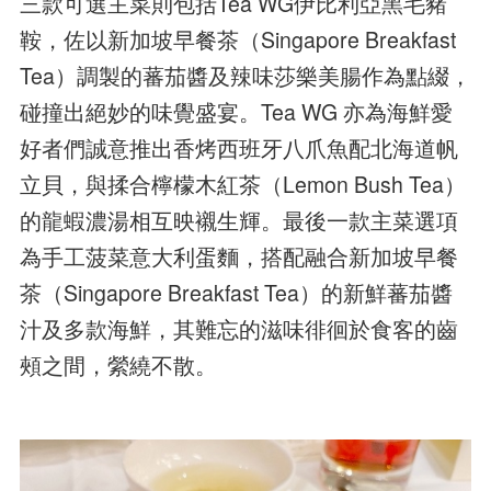
三款可選主菜則包括Tea WG伊比利亞黑毛豬
鞍，佐以新加坡早餐茶（Singapore Breakfast
Tea）調製的蕃茄醬及辣味莎樂美腸作為點綴，
碰撞出絕妙的味覺盛宴。Tea WG 亦為海鮮愛
好者們誠意推出香烤西班牙八爪魚配北海道帆
立貝，與揉合檸檬木紅茶（Lemon Bush Tea）
的龍蝦濃湯相互映襯生輝。最後一款主菜選項
為手工菠菜意大利蛋麵，搭配融合新加坡早餐
茶（Singapore Breakfast Tea）的新鮮蕃茄醬
汁及多款海鮮，其難忘的滋味徘徊於食客的齒
頰之間，縈繞不散。