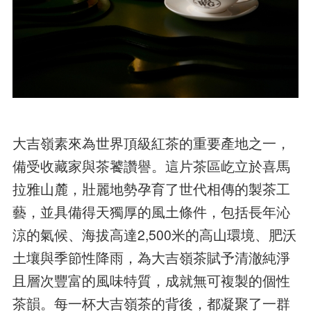
大吉嶺素來為世界頂級紅茶的重要產地之一，
備受收藏家與茶饕讚譽。這片茶區屹立於喜馬
拉雅山麓，壯麗地勢孕育了世代相傳的製茶工
藝，並具備得天獨厚的風土條件，包括長年沁
涼的氣候、海拔高達2,500米的高山環境、肥沃
土壤與季節性降雨，為大吉嶺茶賦予清澈純淨
且層次豐富的風味特質，成就無可複製的個性
茶韻。每一杯大吉嶺茶的背後，都凝聚了一群