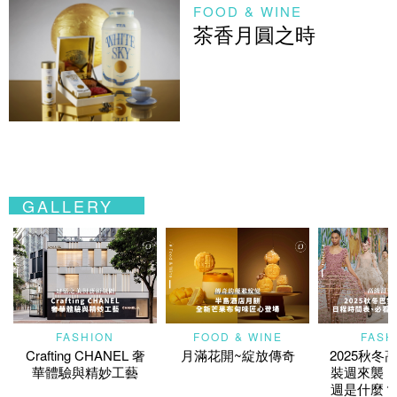
FOOD & WINE
茶香月圓之時
GALLERY
FASHION
FOOD & WINE
FASH
Crafting CHANEL 奢
月滿花開~綻放傳奇
2025秋冬
華體驗與精妙工藝
裝週來襲！
週是什麼？