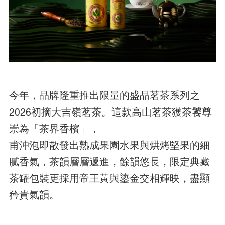
今年，品牌隆重推出限量的盛品茗茶系列之
2026初摘大吉嶺茗茶。這款高山茗茶獲茶饕尊
崇為「茶界香檳」，
甫沖泡即散發出熟成果園水果與烘烤堅果的細
膩香氣，茶韻層層遞進，餘韻悠長，限定典藏
茶罐包裝更採用帝王黃與鎏金交相輝映，盡顯
矜貴氣韻。