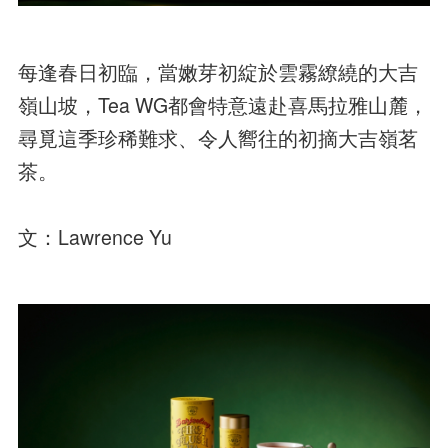
每逢春日初臨，當嫩芽初綻於雲霧繚繞的大吉
嶺山坡，Tea WG都會特意遠赴喜馬拉雅山麓，
尋覓這季珍稀難求、令人嚮往的初摘大吉嶺茗
茶。
文：Lawrence Yu