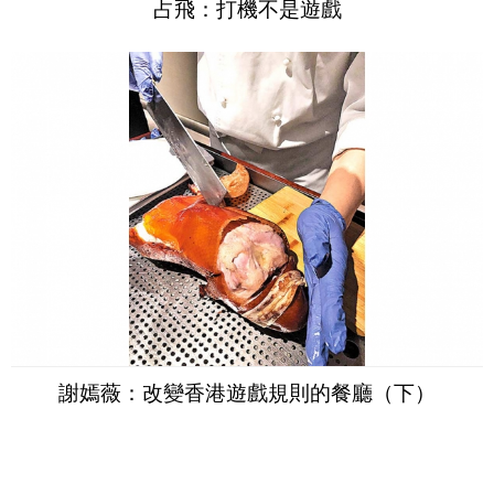
占飛：打機不是遊戲
謝嫣薇：改變香港遊戲規則的餐廳（下）